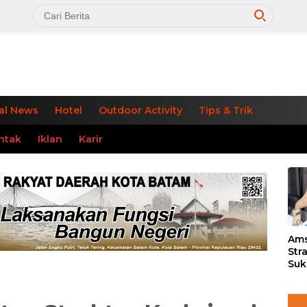
al News
Hotel
Outdoor Activity
Tips & Trik
ntak
Iklan
Karir
«
Ams
Str
Suk
3 J