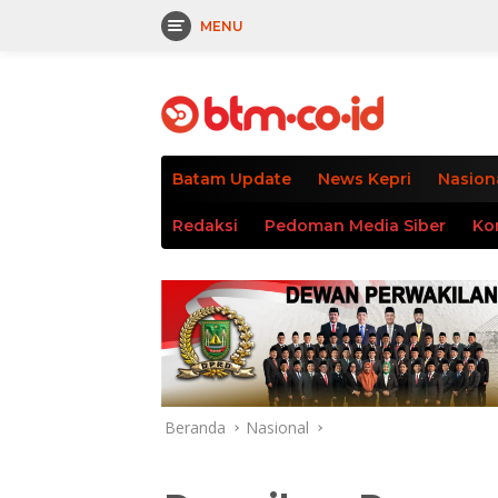
MENU
Langsung
tutup
ke
konten
Batam Update
News Kepri
Nasion
Redaksi
Pedoman Media Siber
Ko
Beranda
Nasional