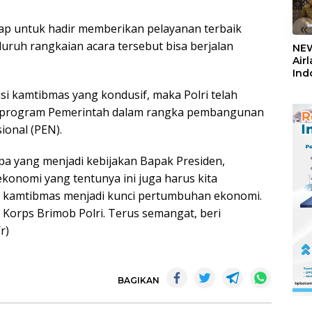
«
iap untuk hadir memberikan pelayanan terbaik
luruh rangkaian acara tersebut bisa berjalan
NEW
Air
Ind
5,2
si kamtibmas yang kondusif, maka Polri telah
Sem
 program Pemerintah dalam rangka pembangunan
ional (PEN).
pa yang menjadi kebijakan Bapak Presiden,
ekonomi yang tentunya ini juga harus kita
si kamtibmas menjadi kunci pertumbuhan ekonomi.
 Korps Brimob Polri. Terus semangat, beri
r)
BAGIKAN