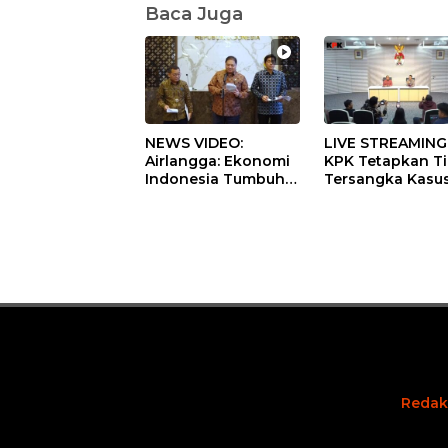
Baca Juga
NEWS VIDEO:
LIVE STREAMING
Airlangga: Ekonomi
KPK Tetapkan T
Indonesia Tumbuh
Tersangka Kasu
5,29 Persen pada
Dugaan Korupsi
Semester II 2026
Digitalisasi SPB
Pertamina
Redak