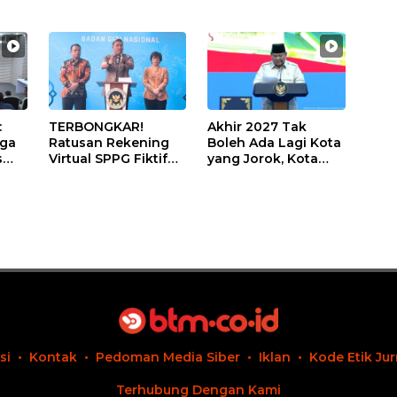
:
TERBONGKAR!
Akhir 2027 Tak
iga
Ratusan Rekening
Boleh Ada Lagi Kota
s
Virtual SPPG Fiktif
yang Jorok, Kota
Diduga Terima Dana
Terbersih Dapat
U
Rp311 Miliar, Kasus
Rp20 Miliar
Dilaporkan ke
Kejaksaan
si
Kontak
Pedoman Media Siber
Iklan
Kode Etik Jur
Terhubung Dengan Kami