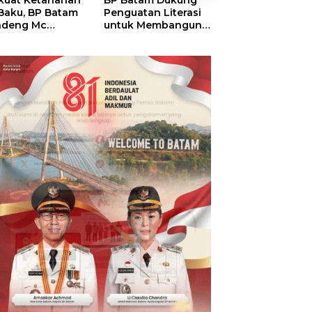
kuat Ketahanan
BP Batam Dukung
RSBP Batam
 Baku, BP Batam
Penguatan Literasi
Torehkan Stand
ndeng Mc
untuk Membangun
Pelayanan Kela
mott Tanam 400
Karakter dan
Dunia, Raih
bu Betung di
Kebhinekaan Bagi
Diamond Status 
dungan Sei
Generasi Masa
WSO
ngsa
Depan