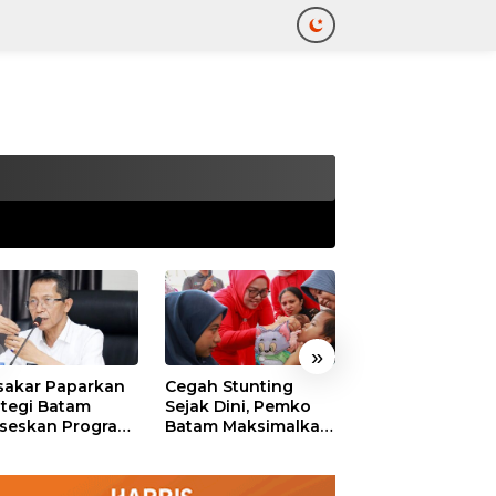
tutup
»
akar Paparkan
Cegah Stunting
311 Pejabat Pe
ategi Batam
Sejak Dini, Pemko
Batam Resmi
seskan Program
Batam Maksimalkan
Dilantik, Amsak
uta Rumah
Peran Posyandu
Tekankan Integr
dan Pelayanan