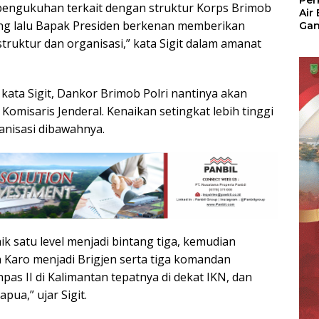
Per
 pengukuhan terkait dengan struktur Korps Brimob
Air
ang lalu Bapak Presiden berkenan memberikan
Ga
Der
truktur dan organisasi,” kata Sigit dalam amanat
Bam
Ben
No
kata Sigit, Dankor Brimob Polri nantinya akan
 Komisaris Jenderal. Kenaikan setingkat lebih tinggi
ganisasi dibawahnya.
k satu level menjadi bintang tiga, kemudian
 Karo menjadi Brigjen serta tiga komandan
pas II di Kalimantan tepatnya di dekat IKN, dan
pua,” ujar Sigit.