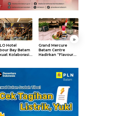
»
LO Hotel
Grand Mercure
HARRIS Resort
bour Bay Batam
Batam Centre
Waterfront Bat
kuat Kolaborasi
Hadirkan “Flavours
Rayakan HUT ke
gan Media
of Nusantara”,
Tebar Giveaway
alui YELLO
Rayakan HUT RI
Diskon Mengin
nect
dengan Cita Rasa
24%
Kuliner Indonesia