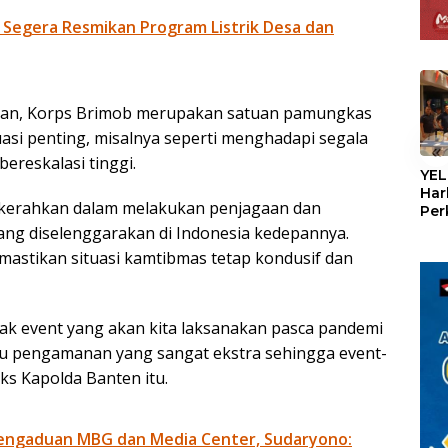
 Segera Resmikan Program Listrik Desa dan
nkan, Korps Brimob merupakan satuan pamungkas
uasi penting, misalnya seperti menghadapi segala
«
ereskalasi tinggi.
YEL
Har
 dikerahkan dalam melakukan penjagaan dan
Per
den
ng diselenggarakan di Indonesia kedepannya.
mel
astikan situasi kamtibmas tetap kondusif dan
Con
yak event yang akan kita laksanakan pasca pandemi
rlu pengamanan yang sangat ekstra sehingga event-
eks Kapolda Banten itu.
engaduan MBG dan Media Center, Sudaryono: