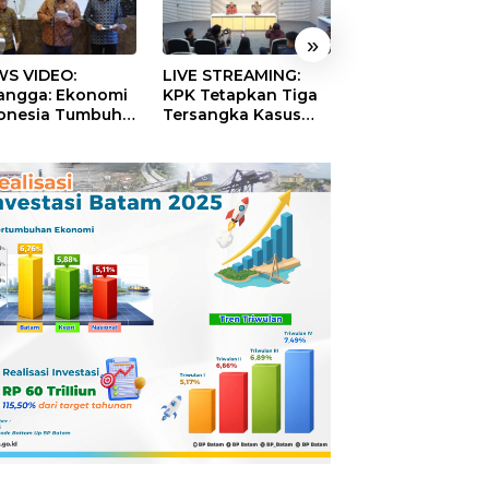
»
S VIDEO:
LIVE STREAMING:
TERBONGKAR!
langga: Ekonomi
KPK Tetapkan Tiga
Ratusan Rekeni
onesia Tumbuh
Tersangka Kasus
Virtual SPPG Fikt
9 Persen pada
Dugaan Korupsi
Diduga Terima 
ester II 2026
Digitalisasi SPBU
Rp311 Miliar, Ka
Pertamina
Dilaporkan ke
Kejaksaan