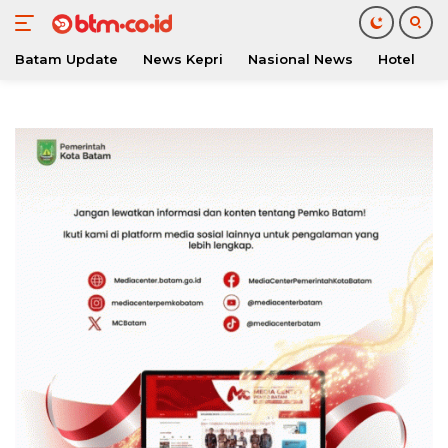
Batam Update
News Kepri
Nasional News
Hotel
O
Langsung
ke
konten