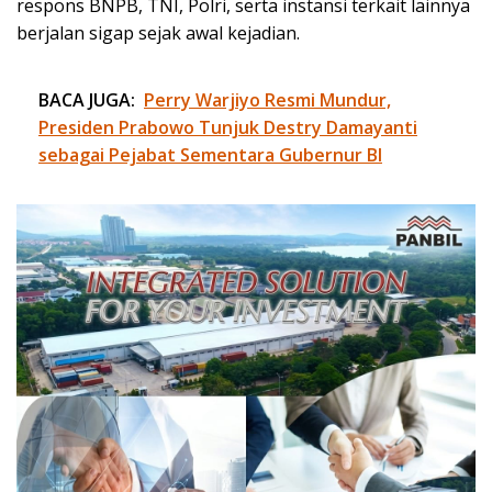
respons BNPB, TNI, Polri, serta instansi terkait lainnya
berjalan sigap sejak awal kejadian.
BACA JUGA:
Perry Warjiyo Resmi Mundur,
Presiden Prabowo Tunjuk Destry Damayanti
sebagai Pejabat Sementara Gubernur BI