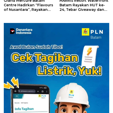
Grand Mercure Batam
HARRIS Resort Waterfront
Centre Hadirkan “Flavours
Batam Rayakan HUT ke-
of Nusantara”, Rayakan
24, Tebar Giveaway dan
HUT RI dengan Cita Rasa
Diskon Menginap 24%
Kuliner Indonesia