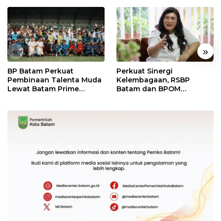
«
»
BP Batam Perkuat
Perkuat Sinergi
Pembinaan Talenta Muda
Kelembagaan, RSBP
Lewat Batam Prime
Batam dan BPOM
International Grassroot
Pastikan Pelayanan dan
Football Festival 2026
Ketersediaan Obat Aman