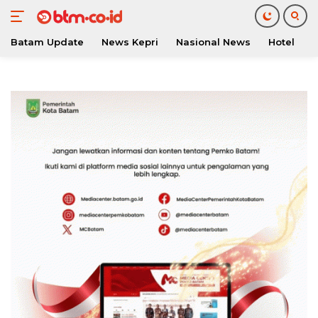
Batam Update
News Kepri
Nasional News
Hotel
O
Langsung
ke
konten