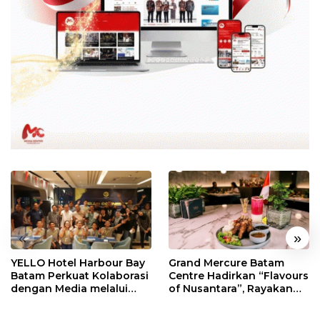
«
»
YELLO Hotel Harbour Bay
Grand Mercure Batam
Batam Perkuat Kolaborasi
Centre Hadirkan “Flavours
dengan Media melalui
of Nusantara”, Rayakan
YELLO Connect
HUT RI dengan Cita Rasa
Kuliner Indonesia