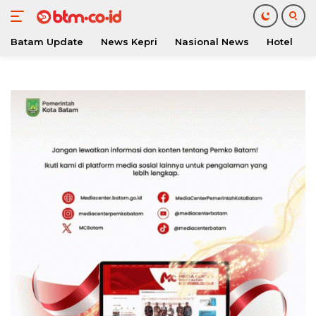
Batam Update
News Kepri
Nasional News
Hotel
O
Langsung
ke
konten