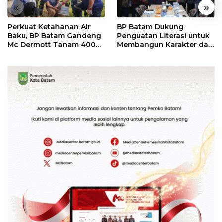
«
»
Perkuat Ketahanan Air
BP Batam Dukung
Baku, BP Batam Gandeng
Penguatan Literasi untuk
Mc Dermott Tanam 400
Membangun Karakter dan
Bambu Betung di
Kebhinekaan Bagi
Bendungan Sei Nongsa
Generasi Masa Depan