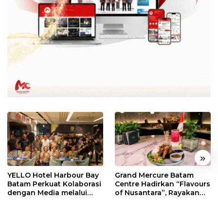
«
»
YELLO Hotel Harbour Bay
Grand Mercure Batam
Batam Perkuat Kolaborasi
Centre Hadirkan “Flavours
dengan Media melalui
of Nusantara”, Rayakan
YELLO Connect
HUT RI dengan Cita Rasa
Kuliner Indonesia