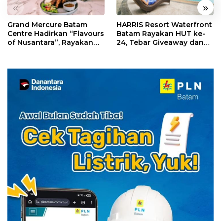
«
»
Grand Mercure Batam
HARRIS Resort Waterfront
Centre Hadirkan “Flavours
Batam Rayakan HUT ke-
of Nusantara”, Rayakan
24, Tebar Giveaway dan
HUT RI dengan Cita Rasa
Diskon Menginap 24%
Kuliner Indonesia