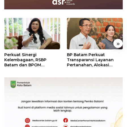
«
»
Perkuat Sinergi
BP Batam Perkuat
Kelembagaan, RSBP
Transparansi Layanan
Batam dan BPOM
Pertanahan, Alokasi
Pastikan Pelayanan dan
Tanah Reguler Segera
Ketersediaan Obat Aman
Hadir Melalui LMS