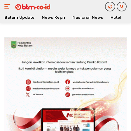
Batam Update
News Kepri
Nasional News
Hotel
O
Langsung
ke
konten