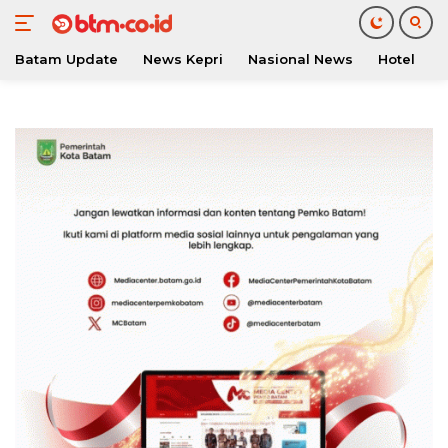
Batam Update
News Kepri
Nasional News
Hotel
O
Langsung
ke
konten