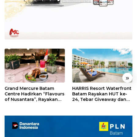
«
»
Grand Mercure Batam
HARRIS Resort Waterfront
Centre Hadirkan “Flavours
Batam Rayakan HUT ke-
of Nusantara”, Rayakan
24, Tebar Giveaway dan
HUT RI dengan Cita Rasa
Diskon Menginap 24%
Kuliner Indonesia