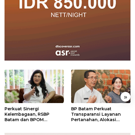
«
»
Perkuat Sinergi
BP Batam Perkuat
Kelembagaan, RSBP
Transparansi Layanan
Batam dan BPOM
Pertanahan, Alokasi
Pastikan Pelayanan dan
Tanah Reguler Segera
Ketersediaan Obat Aman
Hadir Melalui LMS