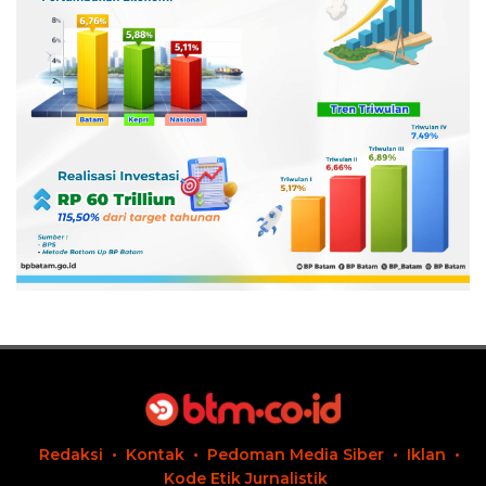
Redaksi
Kontak
Pedoman Media Siber
Iklan
Kode Etik Jurnalistik