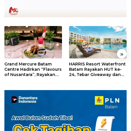
«
»
Grand Mercure Batam
HARRIS Resort Waterfront
Centre Hadirkan “Flavours
Batam Rayakan HUT ke-
of Nusantara”, Rayakan
24, Tebar Giveaway dan
HUT RI dengan Cita Rasa
Diskon Menginap 24%
Kuliner Indonesia