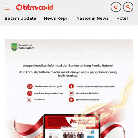
Batam Update
News Kepri
Nasional News
Hotel
O
Langsung
ke
konten