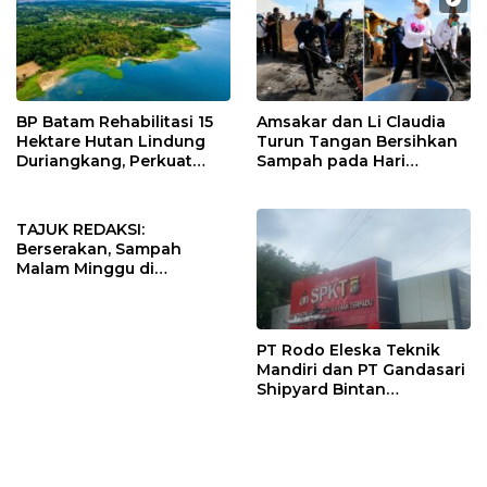
BP Batam Rehabilitasi 15
Amsakar dan Li Claudia
Hektare Hutan Lindung
Turun Tangan Bersihkan
Duriangkang, Perkuat
Sampah pada Hari
Kelestarian Sumber Air
Lingkungan Hidup
Baku Batam
Sedunia 2026
TAJUK REDAKSI:
Berserakan, Sampah
Malam Minggu di
Jembatan Barelang Batam
Milik Siapa?
PT Rodo Eleska Teknik
Mandiri dan PT Gandasari
Shipyard Bintan
Dilaporkan ke Disnaker,
Puluhan Pekerja Mengaku
Gaji Belum Dibayar