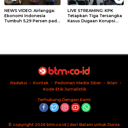
NEWS VIDEO: Airlangga:
LIVE STREAMING: KPK
Ekonomi Indonesia
Tetapkan Tiga Tersangka
Tumbuh 5,29 Persen pada
Kasus Dugaan Korupsi
Semester II 2026
Digitalisasi SPBU
Pertamina
Redaksi
Kontak
Pedoman Media Siber
Iklan
Kode Etik Jurnalistik
Terhubung Dengan Kami
© copyright 2026 btm.co.id | dari Batam untuk Dunia