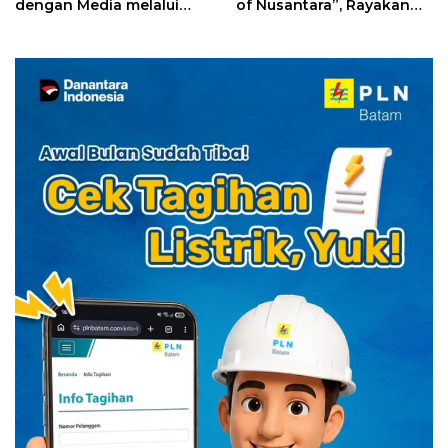
dengan Media melalui
of Nusantara”, Rayakan
YELLO Connect
HUT RI dengan Cita Rasa
Kuliner Indonesia