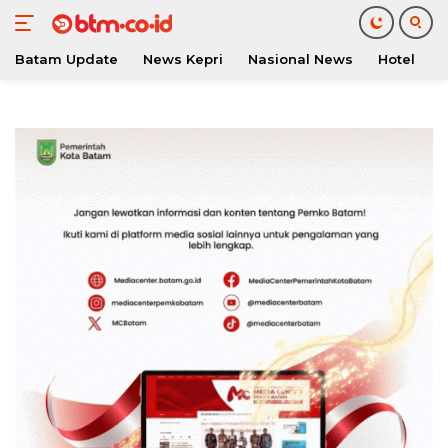
Batam Update
News Kepri
Nasional News
Hotel
O
Langsung
ke
konten