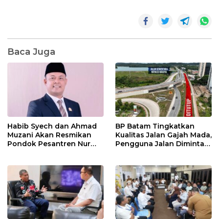
Baca Juga
Habib Syech dan Ahmad
BP Batam Tingkatkan
Muzani Akan Resmikan
Kualitas Jalan Gajah Mada,
Pondok Pesantren Nur
Pengguna Jalan Diminta
Iman di Pulau Kasu, Iman
Ekstra Hati-hati
Sutiawan Cek Kesiapan