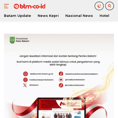
Batam Update
News Kepri
Nasional News
Hotel
O
Langsung
ke
konten