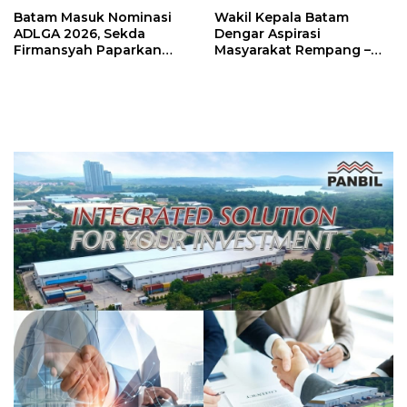
Batam Masuk Nominasi
Wakil Kepala Batam
ADLGA 2026, Sekda
Dengar Aspirasi
Firmansyah Paparkan
Masyarakat Rempang –
Transformasi Digital
Galang: Pastikan
Berbasis Data
Pembangunan Sekolah
Rakyat Berorientasi
Pengembangan Masa
Depan Pendidikan