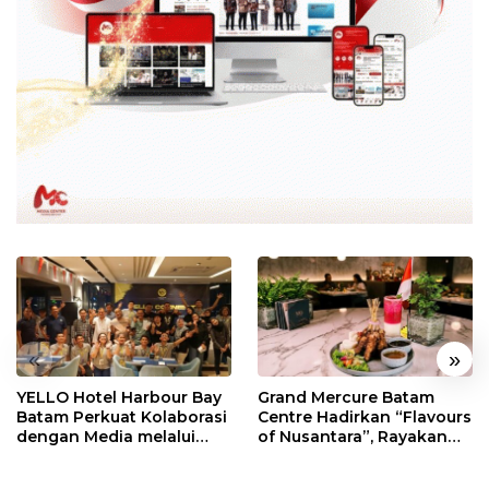
«
»
YELLO Hotel Harbour Bay
Grand Mercure Batam
Batam Perkuat Kolaborasi
Centre Hadirkan “Flavours
dengan Media melalui
of Nusantara”, Rayakan
YELLO Connect
HUT RI dengan Cita Rasa
Kuliner Indonesia