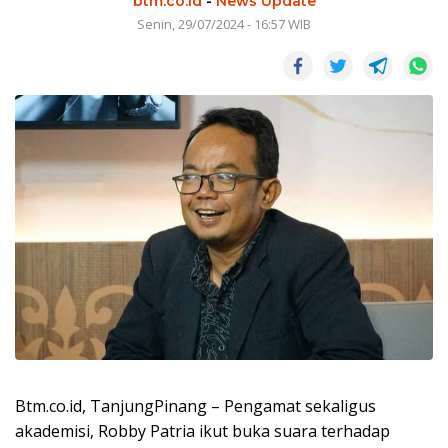
btm.co.id
-
News Update
Senin, 29/07/2024 - 16:57 WIB
Btm.co.id, TanjungPinang – Pengamat sekaligus
akademisi, Robby Patria ikut buka suara terhadap