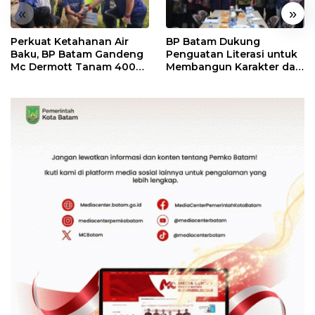
«
»
Perkuat Ketahanan Air
BP Batam Dukung
Baku, BP Batam Gandeng
Penguatan Literasi untuk
Mc Dermott Tanam 400
Membangun Karakter dan
Bambu Betung di
Kebhinekaan Bagi
Bendungan Sei Nongsa
Generasi Masa Depan