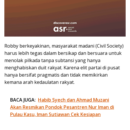
Robby berkeyakinan, masyarakat madani (Civil Society)
harus lebih tegas dalam bersikap dan bersuara untuk
menolak pilkada tanpa subtansi yang hanya
menghabiskan duit rakyat. Karena elit partai di pusat
hanya bersifat pragmatis dan tidak memikirkan
kemana arah kedaulatan rakyat.
BACA JUGA:
Habib Syech dan Ahmad Muzani
Akan Resmikan Pondok Pesantren Nur Iman di
Pulau Kasu, Iman Sutiawan Cek Kesiapan