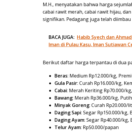
M.H., menyatakan bahwa harga sejumlah
cabai rawit merah, cabai rawit hijau, d
signifikan. Pedagang juga telah diimbau
BACA JUGA:
Habib Syech dan Ahmad
Iman di Pulau Kasu, Iman Sutiawan C
Berikut daftar harga terpantau di dua p
Beras
: Medium Rp12.000/kg, Prem
Gula Pasir
: Curah Rp16.000/kg, K
Cabai
: Merah Keriting Rp70.000/kg
Bawang
: Merah Rp36.000/kg, Puti
Minyak Goreng
: Curah Rp20.000/li
Daging Sapi
: Segar Rp150.000/kg,
Daging Ayam
: Segar Rp40.000/kg,
Telur Ayam
: Rp50.000/papan