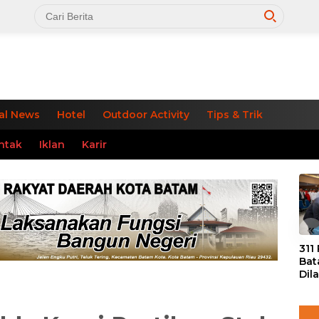
al News
Hotel
Outdoor Activity
Tips & Trik
ntak
Iklan
Karir
«
311
Bat
Dil
Tek
dan