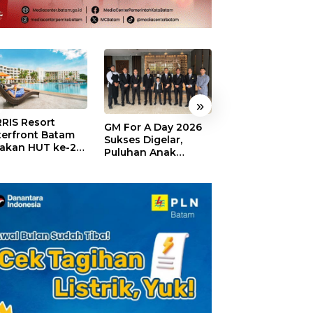
»
RIS Resort
SELAMAT!,
GM For A Day 2026
erfront Batam
Wyndham Panbi
Sukses Digelar,
akan HUT ke-24,
Batam Raih
Puluhan Anak
ar Giveaway dan
Penghargaan Ho
Rasakan Jadi
kon Menginap
Premium Terbai
General Manager
%
Versi Trip.com
Hotel Sehari