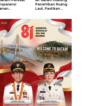
Batam Perkuat
BP Batam Dukung
BP Batam Verifik
nsparansi
Penertiban Ruang
Alokasi Lahan L
anan
Laut, Pastikan
Era 2002–2015,
tanahan, Alokasi
Pemanfaatan Sesuai
Amsakar: Tata
ah Reguler
Aturan
Ulang Demi
era Hadir Melalui
Kepastian Huk
S
dan Investasi