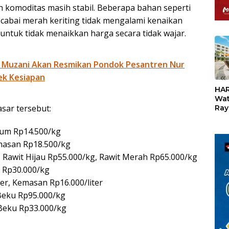
 komoditas masih stabil. Beberapa bahan seperti
an cabai merah keriting tidak mengalami kenaikan
 untuk tidak menaikkan harga secara tidak wajar.
 Muzani Akan Resmikan Pondok Pesantren Nur
«
ek Kesiapan
HAR
Wat
asar tersebut:
Ray
Teb
Dis
ium Rp14.500/kg
24
emasan Rp18.500/kg
, Rawit Hijau Rp55.000/kg, Rawit Merah Rp65.000/kg
h Rp30.000/kg
ter, Kemasan Rp16.000/liter
 Beku Rp95.000/kg
 Beku Rp33.000/kg