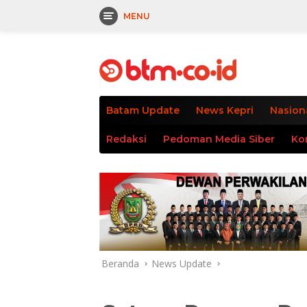
MENU
Langsung
tutup
ke
konten
Batam Update
News Kepri
Nasion
Redaksi
Pedoman Media Siber
Ko
Beranda
News Update