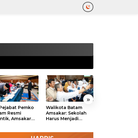
tutup
»
 Pejabat Pemko
Walikota Batam
Ekonomi Batam
am Resmi
Amsakar: Sekolah
Diproyeksikan
antik, Amsakar
Harus Menjadi
Tumbuh hingga 
ankan Integritas
Ruang Aman bagi
Persen, Pemko
 Pelayanan
Anak untuk Tumbuh
Naikkan Target
dan Berprestasi
Pendapatan Da