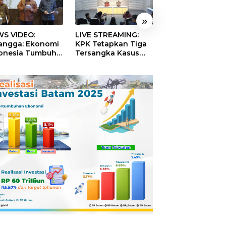
»
S VIDEO:
LIVE STREAMING:
TERBONGKAR!
langga: Ekonomi
KPK Tetapkan Tiga
Ratusan Rekeni
onesia Tumbuh
Tersangka Kasus
Virtual SPPG Fikt
9 Persen pada
Dugaan Korupsi
Diduga Terima 
ester II 2026
Digitalisasi SPBU
Rp311 Miliar, Ka
Pertamina
Dilaporkan ke
Kejaksaan