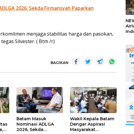
ADLGA 2026, Sekda Firmansyah Paparkan
«
NEW
Air
Ind
erkomitmen menjaga stabilitas harga dan pasokan,
5,2
egas Silvester. ( Btm /r)
Sem
BAGIKAN
Batam Masuk
Wakil Kepala Batam
itas
Nominasi ADLGA
Dengar Aspirasi
a,
2026, Sekda
Masyarakat