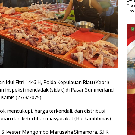
BP 
Tra
Lay
Per
Tan
Seg
LM
 Idul Fitri 1446 H, Polda Kepulauan Riau (Kepri)
an inspeksi mendadak (sidak) di Pasar Summerland
Kamis (27/3/2025).
 mencukupi, harga terkendali, dan distribusi
anan dan ketertiban masyarakat (Harkamtibmas).
. Silvester Mangombo Marusaha Simamora, S.I.K.,