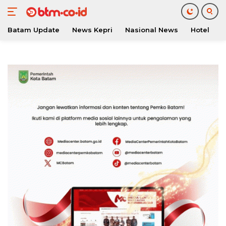
Batam Update
News Kepri
Nasional News
Hotel
O
Langsung
ke
konten