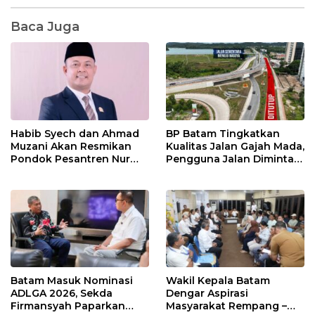
Baca Juga
Habib Syech dan Ahmad
BP Batam Tingkatkan
Muzani Akan Resmikan
Kualitas Jalan Gajah Mada,
Pondok Pesantren Nur
Pengguna Jalan Diminta
Iman di Pulau Kasu, Iman
Ekstra Hati-hati
Sutiawan Cek Kesiapan
Batam Masuk Nominasi
Wakil Kepala Batam
ADLGA 2026, Sekda
Dengar Aspirasi
Firmansyah Paparkan
Masyarakat Rempang –