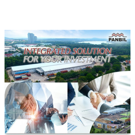
Transformasi Digital
Galang: Pastikan
Berbasis Data
Pembangunan Sekolah
Rakyat Berorientasi
Pengembangan Masa
Depan Pendidikan