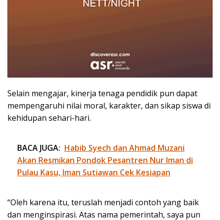
Selain mengajar, kinerja tenaga pendidik pun dapat
mempengaruhi nilai moral, karakter, dan sikap siswa di
kehidupan sehari-hari.
BACA JUGA:
Habib Syech dan Ahmad Muzani
Akan Resmikan Pondok Pesantren Nur Iman di
Pulau Kasu, Iman Sutiawan Cek Kesiapan
“Oleh karena itu, teruslah menjadi contoh yang baik
dan menginspirasi. Atas nama pemerintah, saya pun