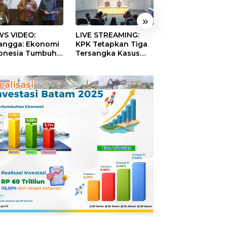
»
S VIDEO:
LIVE STREAMING:
TERBONGKAR!
langga: Ekonomi
KPK Tetapkan Tiga
Ratusan Rekeni
onesia Tumbuh
Tersangka Kasus
Virtual SPPG Fikt
9 Persen pada
Dugaan Korupsi
Diduga Terima 
ester II 2026
Digitalisasi SPBU
Rp311 Miliar, Ka
Pertamina
Dilaporkan ke
Kejaksaan