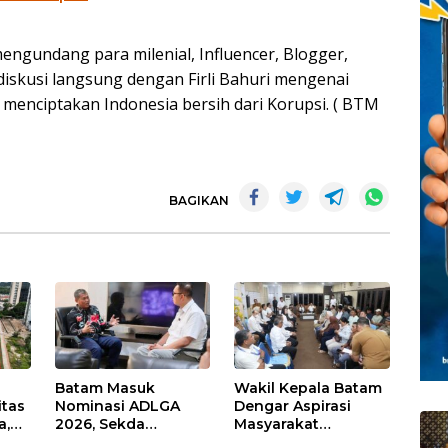
engundang para milenial, Influencer, Blogger,
diskusi langsung dengan Firli Bahuri mengenai
enciptakan Indonesia bersih dari Korupsi. ( BTM
BAGIKAN
Batam Masuk
Wakil Kepala Batam
itas
Nominasi ADLGA
Dengar Aspirasi
a,
2026, Sekda
Masyarakat
Firmansyah
Rempang – Galang: