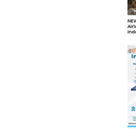
ati-
Paparkan
Pastikan
Transformasi Digital
Pembangunan
«
Berbasis Data
Sekolah Rakyat
Berorientasi
NEW
Pengembangan
Air
Masa Depan
Ind
Pendidikan
5,2
Sem