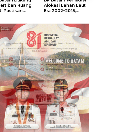
Batam Dukung
BP Batam Verifikasi
Sekolah Terinte
ertiban Ruang
Alokasi Lahan Laut
Merah Putih,
t, Pastikan
Era 2002–2015,
Menumbuhkan
anfaatan Sesuai
Amsakar: Tata
Mimpi di Tanah
ran
Ulang Demi
Rempang-Gala
Kepastian Hukum
dan Investasi