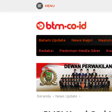
MENU
Langsung
tutup
ke
konten
Batam Update
News Kepri
Nasion
Redaksi
Pedoman Media Siber
Ko
Beranda
News Update