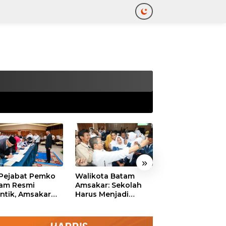
tutup
»
 Pejabat Pemko
Walikota Batam
Ekonomi Batam
am Resmi
Amsakar: Sekolah
Diproyeksikan
antik, Amsakar
Harus Menjadi
Tumbuh hingga 
ankan Integritas
Ruang Aman bagi
Persen, Pemko
 Pelayanan
Anak untuk Tumbuh
Naikkan Target
dan Berprestasi
Pendapatan Da