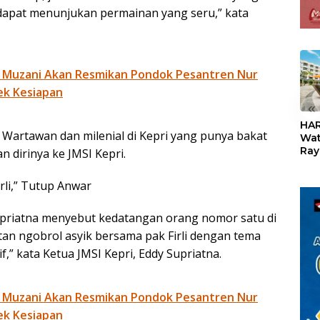
dapat menunjukan permainan yang seru,” kata
 Muzani Akan Resmikan Pondok Pesantren Nur
ek Kesiapan
«
HAR
Wartawan dan milenial di Kepri yang punya bakat
Wat
Ray
 dirinya ke JMSI Kepri.
Teb
Dis
rli,” Tutup Anwar
24
Supriatna menyebut kedatangan orang nomor satu di
tan ngobrol asyik bersama pak Firli dengan tema
,” kata Ketua JMSI Kepri, Eddy Supriatna.
 Muzani Akan Resmikan Pondok Pesantren Nur
ek Kesiapan