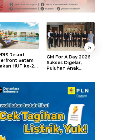
»
RIS Resort
SELAMAT!,
GM For A Day 2026
erfront Batam
Wyndham Panbi
Sukses Digelar,
akan HUT ke-24,
Batam Raih
Puluhan Anak
ar Giveaway dan
Penghargaan Ho
Rasakan Jadi
kon Menginap
Premium Terbai
General Manager
%
Versi Trip.com
Hotel Sehari