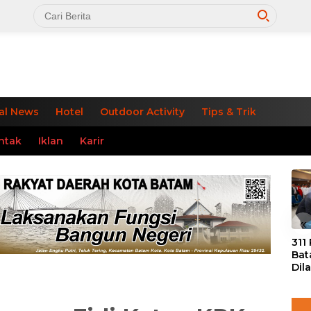
al News
Hotel
Outdoor Activity
Tips & Trik
ntak
Iklan
Karir
«
311
Bat
Dil
Tek
dan