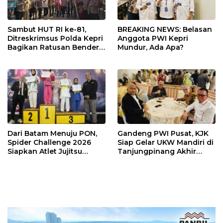
Sambut HUT RI ke-81,
BREAKING NEWS: Belasan
Ditreskrimsus Polda Kepri
Anggota PWI Kepri
Bagikan Ratusan Bendera
Mundur, Ada Apa?
dan Sembako ke Warga
Batam
Dari Batam Menuju PON,
Gandeng PWI Pusat, KJK
Spider Challenge 2026
Siap Gelar UKW Mandiri di
Siapkan Atlet Jujitsu
Tanjungpinang Akhir
Andalan Kepri
Agustus 2026