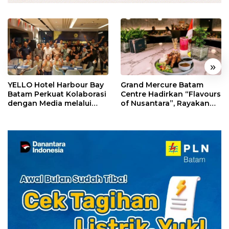
«
»
YELLO Hotel Harbour Bay
Grand Mercure Batam
Batam Perkuat Kolaborasi
Centre Hadirkan “Flavours
dengan Media melalui
of Nusantara”, Rayakan
YELLO Connect
HUT RI dengan Cita Rasa
Kuliner Indonesia