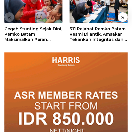
«
»
Cegah Stunting Sejak Dini,
311 Pejabat Pemko Batam
Pemko Batam
Resmi Dilantik, Amsakar
Maksimalkan Peran
Tekankan Integritas dan
Posyandu
Pelayanan