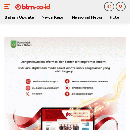
Batam Update
News Kepri
Nasional News
Hotel
O
Langsung
ke
konten