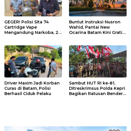
GEGER! Polisi Sita 74
Buntut Instruksi Nusron
Cartridge Vape
Wahid, Pantai New
Mengandung Narkoba, 2
Ocarina Batam Kini Gratis!
Pria Diciduk di Hotel
Pengunjung Cukup Bayar
Nagoya Inn Batam
Parkir
Driver Maxim Jadi Korban
Sambut HUT RI ke-81,
Curas di Batam, Polisi
Ditreskrimsus Polda Kepri
Berhasil Ciduk Pelaku
Bagikan Ratusan Bendera
dan Sembako ke Warga
Batam