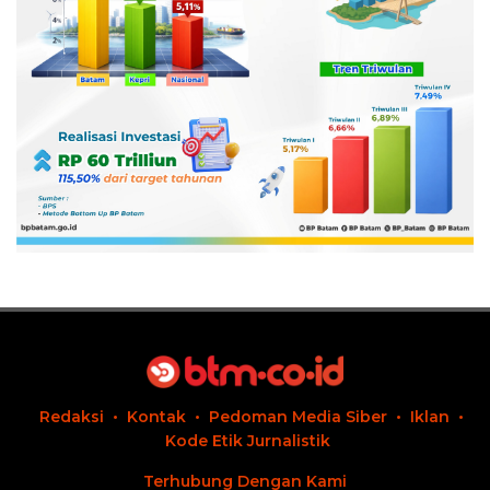
Redaksi
Kontak
Pedoman Media Siber
Iklan
Kode Etik Jurnalistik
Terhubung Dengan Kami