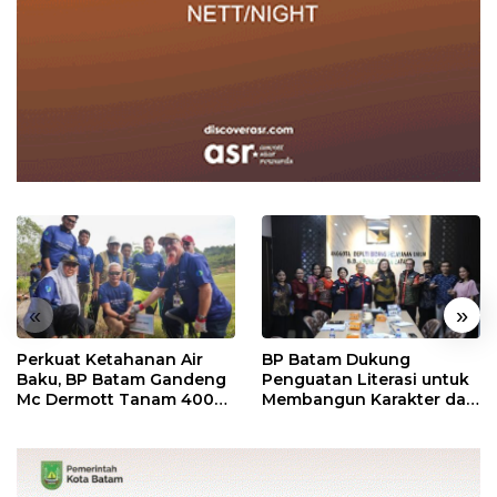
«
»
Perkuat Ketahanan Air
BP Batam Dukung
Baku, BP Batam Gandeng
Penguatan Literasi untuk
Mc Dermott Tanam 400
Membangun Karakter dan
Bambu Betung di
Kebhinekaan Bagi
Bendungan Sei Nongsa
Generasi Masa Depan