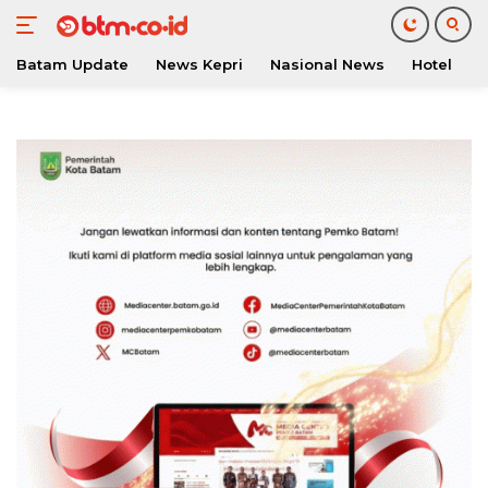
Batam Update
News Kepri
Nasional News
Hotel
O
Langsung
ke
konten