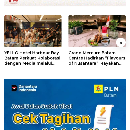
«
»
YELLO Hotel Harbour Bay
Grand Mercure Batam
Batam Perkuat Kolaborasi
Centre Hadirkan “Flavours
dengan Media melalui
of Nusantara”, Rayakan
YELLO Connect
HUT RI dengan Cita Rasa
Kuliner Indonesia