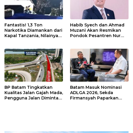
Fantastis! 1,3 Ton
Habib Syech dan Ahmad
Narkotika Diamankan dari
Muzani Akan Resmikan
Kapal Tanzania, Nilainya
Pondok Pesantren Nur
Tembus Rp4,55 Triliun
Iman di Pulau Kasu, Iman
Sutiawan Cek Kesiapan
BP Batam Tingkatkan
Batam Masuk Nominasi
Kualitas Jalan Gajah Mada,
ADLGA 2026, Sekda
Pengguna Jalan Diminta
Firmansyah Paparkan
Ekstra Hati-hati
Transformasi Digital
Berbasis Data