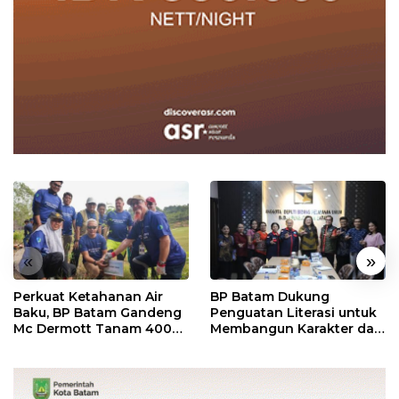
«
»
Perkuat Ketahanan Air
BP Batam Dukung
Baku, BP Batam Gandeng
Penguatan Literasi untuk
Mc Dermott Tanam 400
Membangun Karakter dan
Bambu Betung di
Kebhinekaan Bagi
Bendungan Sei Nongsa
Generasi Masa Depan