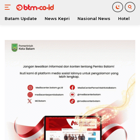
Batam Update
News Kepri
Nasional News
Hotel
O
Langsung
ke
konten