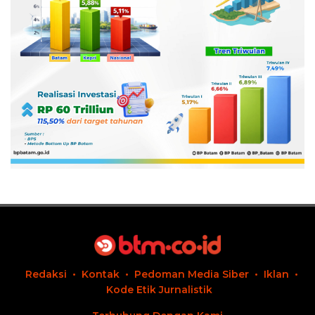
Redaksi
Kontak
Pedoman Media Siber
Iklan
Kode Etik Jurnalistik