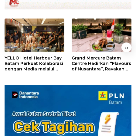
«
»
YELLO Hotel Harbour Bay
Grand Mercure Batam
Batam Perkuat Kolaborasi
Centre Hadirkan “Flavours
dengan Media melalui
of Nusantara”, Rayakan
YELLO Connect
HUT RI dengan Cita Rasa
Kuliner Indonesia