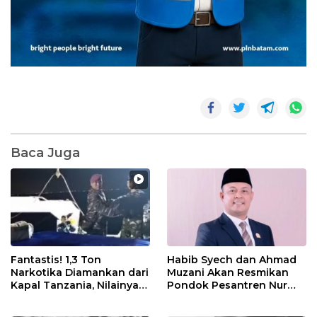
Baca Juga
Fantastis! 1,3 Ton
Habib Syech dan Ahmad
Narkotika Diamankan dari
Muzani Akan Resmikan
Kapal Tanzania, Nilainya
Pondok Pesantren Nur
Tembus Rp4,55 Triliun
Iman di Pulau Kasu, Iman
Sutiawan Cek Kesiapan