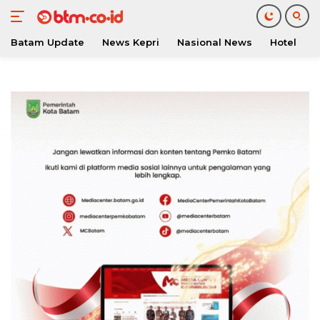
Batam Update
News Kepri
Nasional News
Hotel
O
Langsung
ke
konten