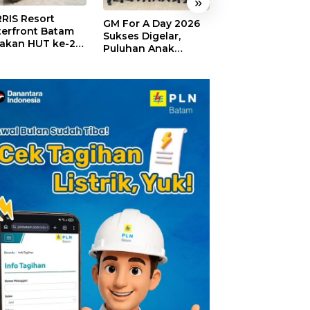
»
RIS Resort
SELAMAT!,
GM For A Day 2026
erfront Batam
Wyndham Panbi
Sukses Digelar,
akan HUT ke-24,
Batam Raih
Puluhan Anak
ar Giveaway dan
Penghargaan Ho
Rasakan Jadi
kon Menginap
Premium Terbai
General Manager
%
Versi Trip.com
Hotel Sehari