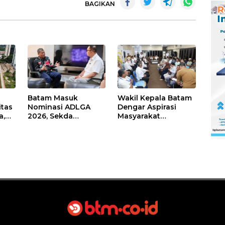
BAGIKAN
Batam Masuk
Wakil Kepala Batam
itas
Nominasi ADLGA
Dengar Aspirasi
a,
2026, Sekda
Masyarakat
Firmansyah
Rempang – Galang:
ati-
Paparkan
Pastikan
Transformasi Digital
Pembangunan
Berbasis Data
Sekolah Rakyat
Berorientasi
Pengembangan
Masa Depan
Pendidikan