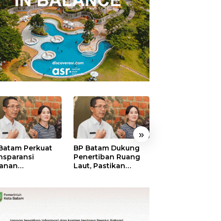
»
Batam Perkuat
BP Batam Dukung
BP Batam Verifik
nsparansi
Penertiban Ruang
Alokasi Lahan L
anan
Laut, Pastikan
Era 2002–2015,
tanahan, Alokasi
Pemanfaatan Sesuai
Amsakar: Tata
ah Reguler
Aturan
Ulang Demi
era Hadir Melalui
Kepastian Huk
S
dan Investasi