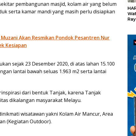
«
sekitar pembangunan masjid, kolam air yang belum
HAR
duk serta kamar mandi yang masih perlu disiapkan
Wat
Ray
Teb
Dis
24
 Muzani Akan Resmikan Pondok Pesantren Nur
ek Kesiapan
kan sejak 23 Desember 2020, di atas lahan 15.100
ngan lantai bawah seluas 1.963 m2 serta lantai
inspirasi dari bentuk Tanjak, karena Tanjak
itas dikalangan masyarakat Melayu.
dinikmati wisatawan yakni Kolam Air Mancur, Area
an (Kegiatan Outdoor).