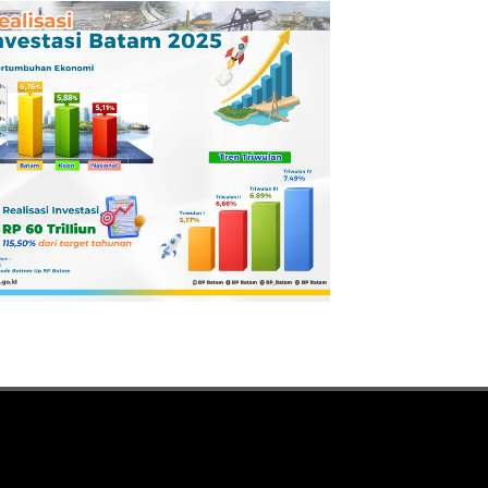
Pertamina
Dilaporkan ke
Kejaksaan