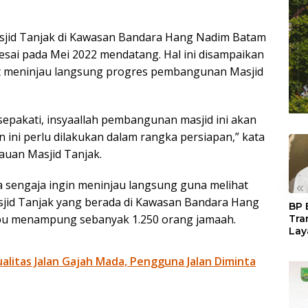
id Tanjak di Kawasan Bandara Hang Nadim Batam
lesai pada Mei 2022 mendatang. Hal ini disampaikan
t meninjau langsung progres pembangunan Masjid
epakati, insyaallah pembangunan masjid ini akan
 ini perlu dilakukan dalam rangka persiapan,” kata
uan Masjid Tanjak.
sengaja ingin meninjau langsung guna melihat
«
jid Tanjak yang berada di Kawasan Bandara Hang
BP 
u menampung sebanyak 1.250 orang jamaah.
Tra
Lay
Per
Tan
litas Jalan Gajah Mada, Pengguna Jalan Diminta
Seg
LM