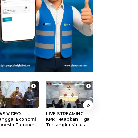
»
S VIDEO:
LIVE STREAMING:
TERBONGKAR!
langga: Ekonomi
KPK Tetapkan Tiga
Ratusan Rekeni
onesia Tumbuh
Tersangka Kasus
Virtual SPPG Fikt
9 Persen pada
Dugaan Korupsi
Diduga Terima 
ester II 2026
Digitalisasi SPBU
Rp311 Miliar, Ka