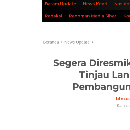
Batam Update
News Kepri
Nasion
Redaksi
Pedoman Media Siber
Ko
Beranda
News Update
Segera Diresmi
Tinjau La
Pembanguna
btm.co
Kamis, 