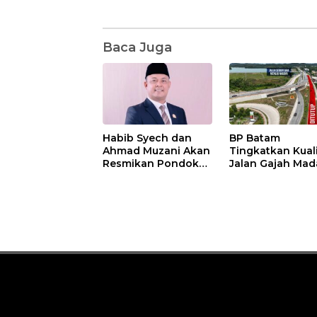
Baca Juga
Habib Syech dan
BP Batam
Ahmad Muzani Akan
Tingkatkan Kual
Resmikan Pondok
Jalan Gajah Mad
Pesantren Nur Iman
Pengguna Jalan
di Pulau Kasu, Iman
Diminta Ekstra H
Sutiawan Cek
hati
Kesiapan