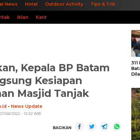
al News
Hotel
Outdoor Activity
Tips & Trik
ntak
Iklan
Karir
«
311
kan, Kepala BP Batam
Bat
Dil
ngsung Kesiapan
Tek
dan
n Masjid Tanjak
.id
-
News Update
07/04/2022 - 12:32 WIB
BAGIKAN