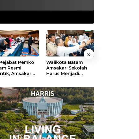
»
 Pejabat Pemko
Walikota Batam
Ekonomi Batam
am Resmi
Amsakar: Sekolah
Diproyeksikan
antik, Amsakar
Harus Menjadi
Tumbuh hingga 
ankan Integritas
Ruang Aman bagi
Persen, Pemko
 Pelayanan
Anak untuk Tumbuh
Naikkan Target
dan Berprestasi
Pendapatan Da