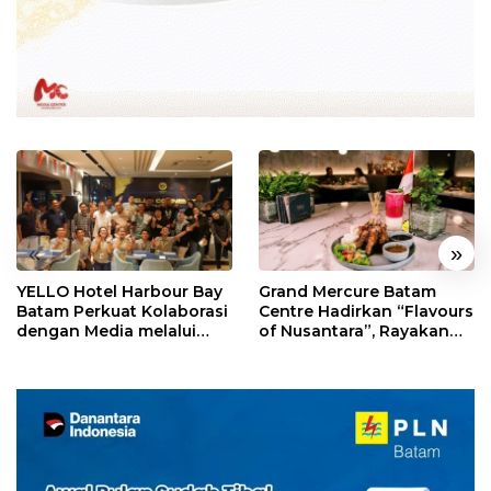
«
»
YELLO Hotel Harbour Bay
Grand Mercure Batam
Batam Perkuat Kolaborasi
Centre Hadirkan “Flavours
dengan Media melalui
of Nusantara”, Rayakan
YELLO Connect
HUT RI dengan Cita Rasa
Kuliner Indonesia