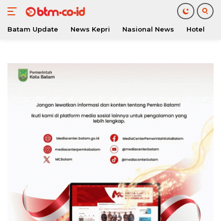
Batam Update
News Kepri
Nasional News
Hotel
O
Langsung
ke
konten