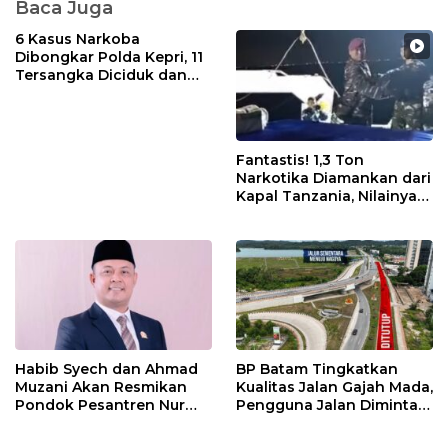
Baca Juga
6 Kasus Narkoba
Dibongkar Polda Kepri, 11
Tersangka Diciduk dan
Sabu 402 Gram Disita
Fantastis! 1,3 Ton
Narkotika Diamankan dari
Kapal Tanzania, Nilainya
Tembus Rp4,55 Triliun
Habib Syech dan Ahmad
BP Batam Tingkatkan
Muzani Akan Resmikan
Kualitas Jalan Gajah Mada,
Pondok Pesantren Nur
Pengguna Jalan Diminta
Iman di Pulau Kasu, Iman
Ekstra Hati-hati
Sutiawan Cek Kesiapan