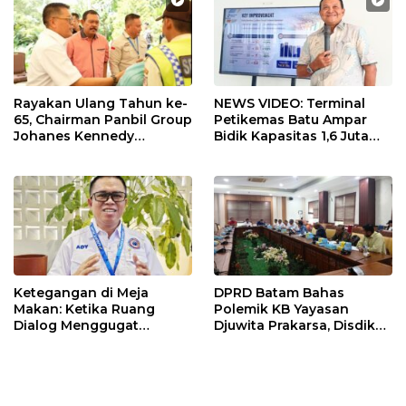
Rayakan Ulang Tahun ke-
NEWS VIDEO: Terminal
65, Chairman Panbil Group
Petikemas Batu Ampar
Johanes Kennedy
Bidik Kapasitas 1,6 Juta
Bagikan 630 Paket
TEUs, Siapkan Crane
Sembako kepada
Megamax dan Green Port
Karyawan
Ketegangan di Meja
DPRD Batam Bahas
Makan: Ketika Ruang
Polemik KB Yayasan
Dialog Menggugat
Djuwita Prakarsa, Disdik
Eksistensi Nurani
Keluarkan Surat Teguran