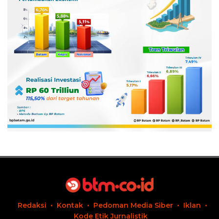
Redaksi
Kontak
Pedoman Media Siber
Iklan
Kode Etik Jurnalistik