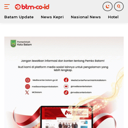
Batam Update
News Kepri
Nasional News
Hotel
O
Langsung
ke
konten