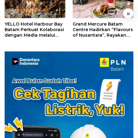
«
»
YELLO Hotel Harbour Bay
Grand Mercure Batam
Batam Perkuat Kolaborasi
Centre Hadirkan “Flavours
dengan Media melalui
of Nusantara”, Rayakan
YELLO Connect
HUT RI dengan Cita Rasa
Kuliner Indonesia