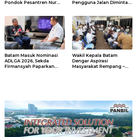
Pondok Pesantren Nur
Pengguna Jalan Diminta
Iman di Pulau Kasu, Iman
Ekstra Hati-hati
Sutiawan Cek Kesiapan
Batam Masuk Nominasi
Wakil Kepala Batam
ADLGA 2026, Sekda
Dengar Aspirasi
Firmansyah Paparkan
Masyarakat Rempang –
Transformasi Digital
Galang: Pastikan
Berbasis Data
Pembangunan Sekolah
Rakyat Berorientasi
Pengembangan Masa
Depan Pendidikan