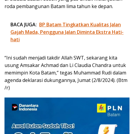
roda pembangunan Batam lima tahun ke depan.
BACA JUGA:
BP Batam Tingkatkan Kualitas Jalan
Gajah Mada, Pengguna Jalan Diminta Ekstra Hati-
hati
“Ini sudah menjadi takdir Allah SWT, sekarang kita
usung Amsakar Achmad dan Li Claudia Chandra untuk
memimpin Kota Batam,” tegas Muhammad Rudi dalam
agenda deklarasi dukungannya, Jumat (2/8/2024). (Btm
/r)