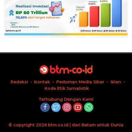
Redaksi
Kontak
Pedoman Media Siber
Iklan
Kode Etik Jurnalistik
Terhubung Dengan Kami
© copyright 2026 btm.co.id | dari Batam untuk Dunia