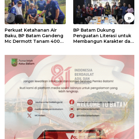
«
»
Perkuat Ketahanan Air
BP Batam Dukung
Baku, BP Batam Gandeng
Penguatan Literasi untuk
Mc Dermott Tanam 400
Membangun Karakter dan
Bambu Betung di
Kebhinekaan Bagi
Bendungan Sei Nongsa
Generasi Masa Depan