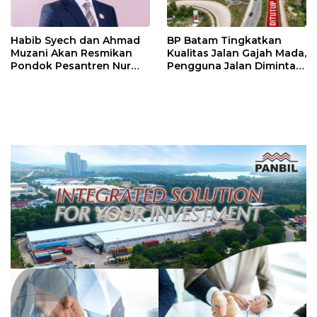
Habib Syech dan Ahmad
BP Batam Tingkatkan
Muzani Akan Resmikan
Kualitas Jalan Gajah Mada,
Pondok Pesantren Nur
Pengguna Jalan Diminta
Iman di Pulau Kasu, Iman
Ekstra Hati-hati
Sutiawan Cek Kesiapan