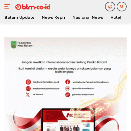
Batam Update
News Kepri
Nasional News
Hotel
O
Langsung
ke
konten