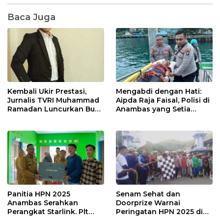
Baca Juga
Kembali Ukir Prestasi,
Mengabdi dengan Hati:
Jurnalis TVRI Muhammad
Aipda Raja Faisal, Polisi di
Ramadan Luncurkan Buku
Anambas yang Setia
Antologi Puisi Bersama
Menjadi Sopir Mobil
Penulis se-ASEAN
Jenazah Sejak 2017
Panitia HPN 2025
Senam Sehat dan
Anambas Serahkan
Doorprize Warnai
Perangkat Starlink. Plt
Peringatan HPN 2025 di