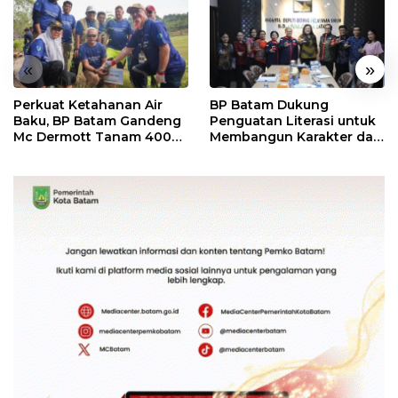
«
»
Perkuat Ketahanan Air
BP Batam Dukung
Baku, BP Batam Gandeng
Penguatan Literasi untuk
Mc Dermott Tanam 400
Membangun Karakter dan
Bambu Betung di
Kebhinekaan Bagi
Bendungan Sei Nongsa
Generasi Masa Depan