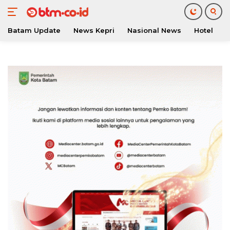
Batam Update
News Kepri
Nasional News
Hotel
O
Langsung
ke
konten