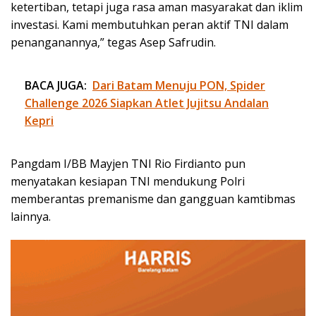
ketertiban, tetapi juga rasa aman masyarakat dan iklim
investasi. Kami membutuhkan peran aktif TNI dalam
penanganannya,” tegas Asep Safrudin.
BACA JUGA:
Dari Batam Menuju PON, Spider
Challenge 2026 Siapkan Atlet Jujitsu Andalan
Kepri
Pangdam I/BB Mayjen TNI Rio Firdianto pun
menyatakan kesiapan TNI mendukung Polri
memberantas premanisme dan gangguan kamtibmas
lainnya.