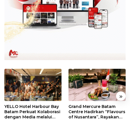
«
»
YELLO Hotel Harbour Bay
Grand Mercure Batam
Batam Perkuat Kolaborasi
Centre Hadirkan “Flavours
dengan Media melalui
of Nusantara”, Rayakan
YELLO Connect
HUT RI dengan Cita Rasa
Kuliner Indonesia