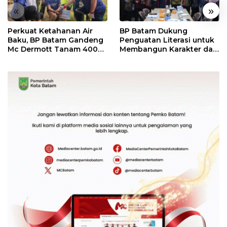
«
»
Perkuat Ketahanan Air
BP Batam Dukung
Baku, BP Batam Gandeng
Penguatan Literasi untuk
Mc Dermott Tanam 400
Membangun Karakter dan
Bambu Betung di
Kebhinekaan Bagi
Bendungan Sei Nongsa
Generasi Masa Depan