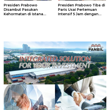
Presiden Prabowo
Presiden Prabowo Tiba di
Disambut Pasukan
Paris Usai Pertemuan
Kehormatan di Istana
Intensif 5 Jam dengan
Élysée, Perkuat Hubungan
Presiden Putin di Kremlin
Indonesia–Prancis