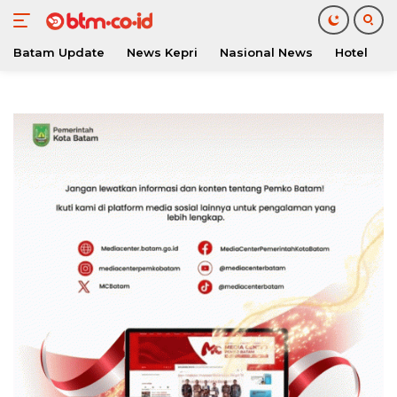
Batam Update
News Kepri
Nasional News
Hotel
O
Langsung
ke
konten