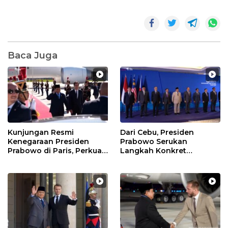
Baca Juga
Kunjungan Resmi
Dari Cebu, Presiden
Kenegaraan Presiden
Prabowo Serukan
Prabowo di Paris, Perkuat
Langkah Konkret
Kerja Sama Super
Wujudkan Visi BIMP-EAGA
Strategis
2035