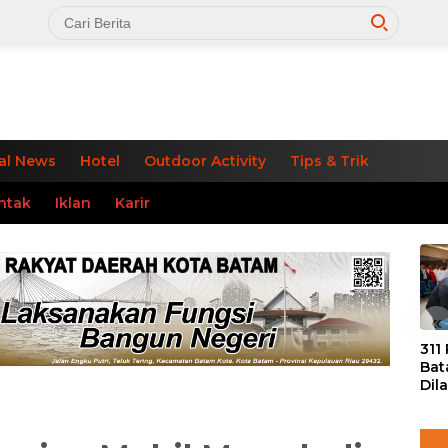
al News
Hotel
Outdoor Activity
Tips & Trik
ntak
Iklan
Karir
«
311
Bat
Dil
Tek
dan