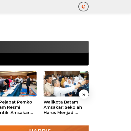
tutup
»
 Pejabat Pemko
Walikota Batam
Ekonomi Batam
am Resmi
Amsakar: Sekolah
Diproyeksikan
antik, Amsakar
Harus Menjadi
Tumbuh hingga 
ankan Integritas
Ruang Aman bagi
Persen, Pemko
 Pelayanan
Anak untuk Tumbuh
Naikkan Target
dan Berprestasi
Pendapatan Da