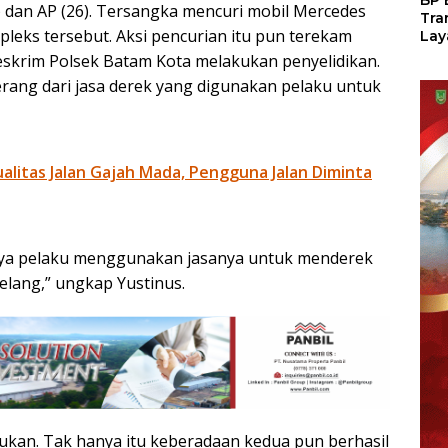
BP 
8) dan AP (26). Tersangka mencuri mobil Mercedes
Tra
pleks tersebut. Aksi pencurian itu pun terekam
Lay
Per
skrim Polsek Batam Kota melakukan penyelidikan.
Tan
erang dari jasa derek yang digunakan pelaku untuk
Seg
LM
litas Jalan Gajah Mada, Pengguna Jalan Diminta
mnya pelaku menggunakan jasanya untuk menderek
elang,” ungkap Yustinus.
ukan. Tak hanya itu keberadaan kedua pun berhasil