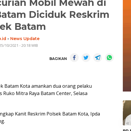
urian Mobil Mewah di
Batam Diciduk Reskrim
sek Batam
.id
-
News Update
25/10/2021 - 20:18 WIB
BAGIKAN
ek Batam Kota amankan dua orang pelaku
ks Ruko Mitra Raya Batam Center, Selasa
ungkap Kanit Reskrim Polsek Batam Kota, Ipda
ng.
«