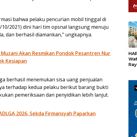
rmasi bahwa pelaku pencurian mobil tinggal di
/10/2021) dini hari tim opsnal langsung menuju
a, dan berhasil diamankan,” ungkapnya.
«
 Muzani Akan Resmikan Pondok Pesantren Nur
HAR
Wat
ek Kesiapan
Ray
Teb
Dis
ga berhasil menemukan sisa uang penjualan
24
nya terhadap kedua pelaku berikut barang bukti
kukan pemeriksaan dan penyidikan lebih lanjut.
ADLGA 2026, Sekda Firmansyah Paparkan