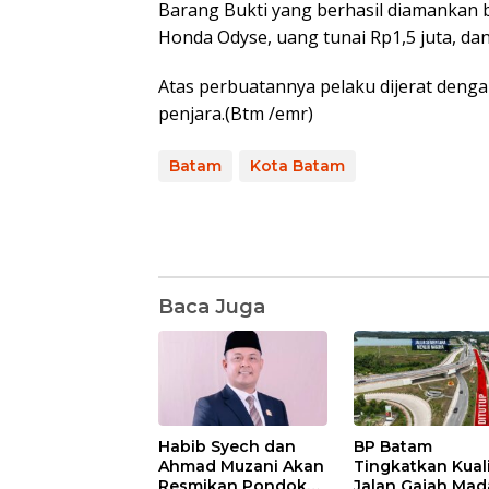
Barang Bukti yang berhasil diamankan b
Honda Odyse, uang tunai Rp1,5 juta, dan 
Atas perbuatannya pelaku dijerat deng
penjara.(Btm /emr)
Batam
Kota Batam
Baca Juga
Habib Syech dan
BP Batam
Ahmad Muzani Akan
Tingkatkan Kual
Resmikan Pondok
Jalan Gajah Mad