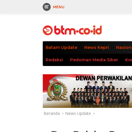
MENU
Langsung
tutup
ke
konten
Batam Update
News Kepri
Nasion
Redaksi
Pedoman Media Siber
Ko
Beranda
News Update