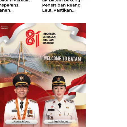
Batam Perkuat
BP Batam Dukung
BP Batam Verifik
nsparansi
Penertiban Ruang
Alokasi Lahan L
anan
Laut, Pastikan
Era 2002–2015,
tanahan, Alokasi
Pemanfaatan Sesuai
Amsakar: Tata
ah Reguler
Aturan
Ulang Demi
era Hadir Melalui
Kepastian Huk
S
dan Investasi