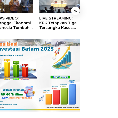
»
S VIDEO:
LIVE STREAMING:
TERBONGKAR!
langga: Ekonomi
KPK Tetapkan Tiga
Ratusan Rekeni
onesia Tumbuh
Tersangka Kasus
Virtual SPPG Fikt
9 Persen pada
Dugaan Korupsi
Diduga Terima 
ester II 2026
Digitalisasi SPBU
Rp311 Miliar, Ka
Pertamina
Dilaporkan ke
Kejaksaan