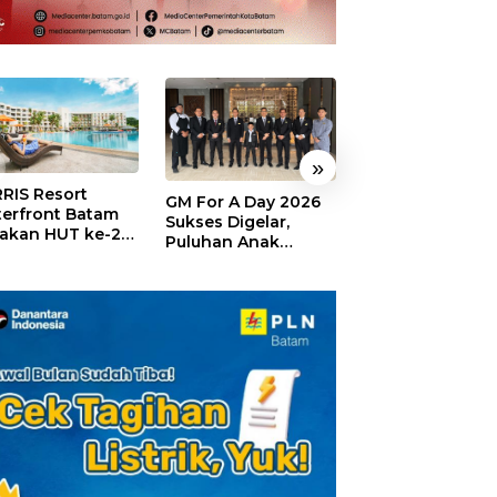
»
RIS Resort
SELAMAT!,
GM For A Day 2026
erfront Batam
Wyndham Panbi
Sukses Digelar,
akan HUT ke-24,
Batam Raih
Puluhan Anak
ar Giveaway dan
Penghargaan Ho
Rasakan Jadi
kon Menginap
Premium Terbai
General Manager
%
Versi Trip.com
Hotel Sehari