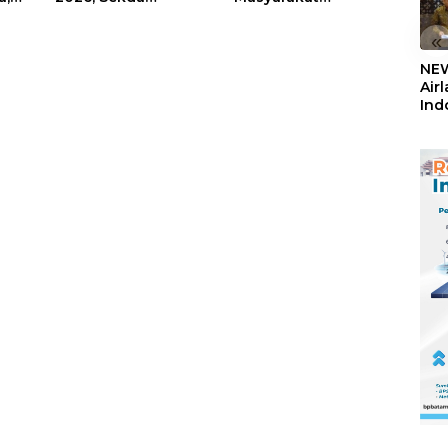
Firmansyah
Rempang – Galang:
ati-
Paparkan
Pastikan
«
Transformasi Digital
Pembangunan
NEW
Berbasis Data
Sekolah Rakyat
Air
Berorientasi
Ind
Pengembangan
5,2
Masa Depan
Sem
Pendidikan