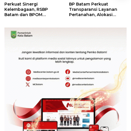
Perkuat Sinergi
BP Batam Perkuat
Kelembagaan, RSBP
Transparansi Layanan
Batam dan BPOM
Pertanahan, Alokasi
Pastikan Pelayanan dan
Tanah Reguler Segera
Ketersediaan Obat Aman
Hadir Melalui LMS