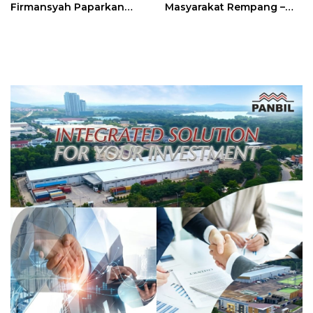
Firmansyah Paparkan
Masyarakat Rempang –
Transformasi Digital
Galang: Pastikan
Berbasis Data
Pembangunan Sekolah
Rakyat Berorientasi
Pengembangan Masa
Depan Pendidikan