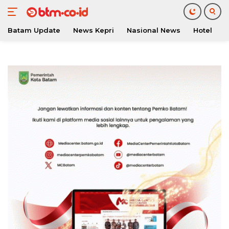
Batam Update
News Kepri
Nasional News
Hotel
O
Langsung
ke
konten