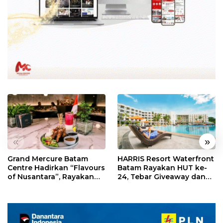
«
»
Grand Mercure Batam
HARRIS Resort Waterfront
Centre Hadirkan “Flavours
Batam Rayakan HUT ke-
of Nusantara”, Rayakan
24, Tebar Giveaway dan
HUT RI dengan Cita Rasa
Diskon Menginap 24%
Kuliner Indonesia