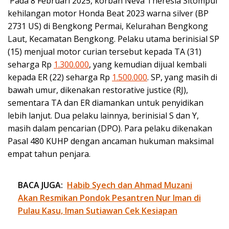
Pada 8 Februari 2025, korban Neva Theresia Sitompul
kehilangan motor Honda Beat 2023 warna silver (BP
2731 US) di Bengkong Permai, Kelurahan Bengkong
Laut, Kecamatan Bengkong. Pelaku utama berinisial SP
(15) menjual motor curian tersebut kepada TA (31)
seharga Rp
1.300.000
, yang kemudian dijual kembali
kepada ER (22) seharga Rp
1.500.000
. SP, yang masih di
bawah umur, dikenakan restorative justice (RJ),
sementara TA dan ER diamankan untuk penyidikan
lebih lanjut. Dua pelaku lainnya, berinisial S dan Y,
masih dalam pencarian (DPO). Para pelaku dikenakan
Pasal 480 KUHP dengan ancaman hukuman maksimal
empat tahun penjara.
BACA JUGA:
Habib Syech dan Ahmad Muzani
Akan Resmikan Pondok Pesantren Nur Iman di
Pulau Kasu, Iman Sutiawan Cek Kesiapan