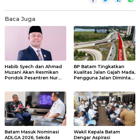
Baca Juga
Habib Syech dan Ahmad
BP Batam Tingkatkan
Muzani Akan Resmikan
Kualitas Jalan Gajah Mada,
Pondok Pesantren Nur
Pengguna Jalan Diminta
Iman di Pulau Kasu, Iman
Ekstra Hati-hati
Sutiawan Cek Kesiapan
Batam Masuk Nominasi
Wakil Kepala Batam
ADLGA 2026, Sekda
Dengar Aspirasi