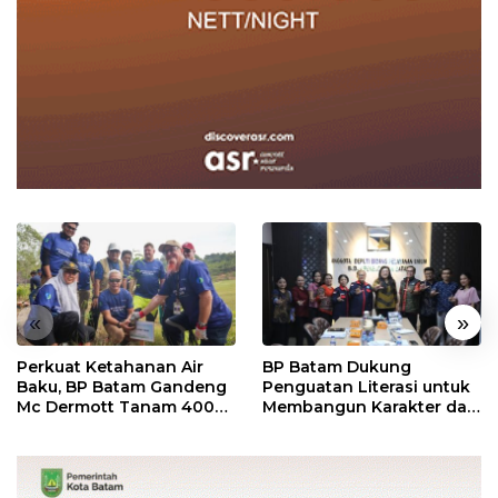
«
»
Perkuat Ketahanan Air
BP Batam Dukung
Baku, BP Batam Gandeng
Penguatan Literasi untuk
Mc Dermott Tanam 400
Membangun Karakter dan
Bambu Betung di
Kebhinekaan Bagi
Bendungan Sei Nongsa
Generasi Masa Depan