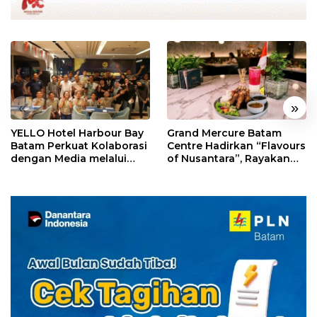
«
»
YELLO Hotel Harbour Bay
Grand Mercure Batam
Batam Perkuat Kolaborasi
Centre Hadirkan “Flavours
dengan Media melalui
of Nusantara”, Rayakan
YELLO Connect
HUT RI dengan Cita Rasa
Kuliner Indonesia