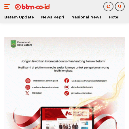
Batam Update
News Kepri
Nasional News
Hotel
O
Langsung
ke
konten