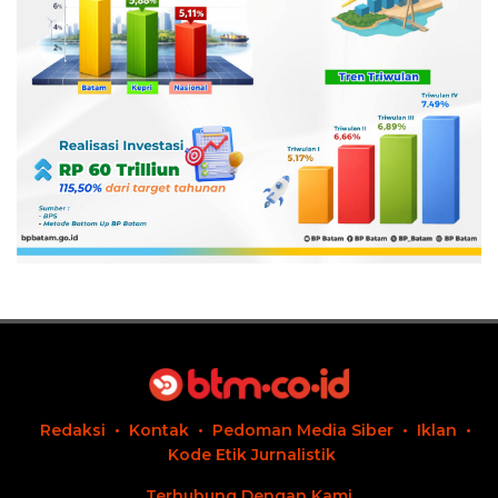
Redaksi
Kontak
Pedoman Media Siber
Iklan
Kode Etik Jurnalistik
Terhubung Dengan Kami