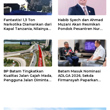
Fantastis! 1,3 Ton
Habib Syech dan Ahmad
Narkotika Diamankan dari
Muzani Akan Resmikan
Kapal Tanzania, Nilainya
Pondok Pesantren Nur
Tembus Rp4,55 Triliun
Iman di Pulau Kasu, Iman
Sutiawan Cek Kesiapan
BP Batam Tingkatkan
Batam Masuk Nominasi
Kualitas Jalan Gajah Mada,
ADLGA 2026, Sekda
Pengguna Jalan Diminta
Firmansyah Paparkan
Ekstra Hati-hati
Transformasi Digital
Berbasis Data