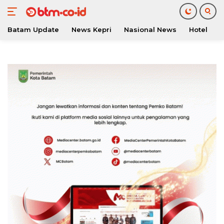
Batam Update
News Kepri
Nasional News
Hotel
O
Langsung
ke
konten