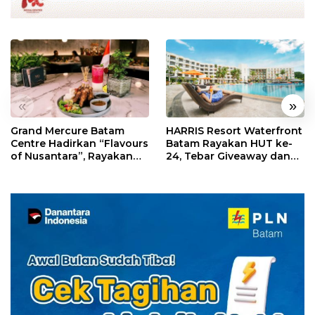
«
»
Grand Mercure Batam
HARRIS Resort Waterfront
Centre Hadirkan “Flavours
Batam Rayakan HUT ke-
of Nusantara”, Rayakan
24, Tebar Giveaway dan
HUT RI dengan Cita Rasa
Diskon Menginap 24%
Kuliner Indonesia