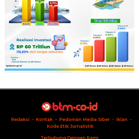
Redaksi
Kontak
Pedoman Media Siber
Iklan
Kode Etik Jurnalistik
Terhubung Dengan Kami