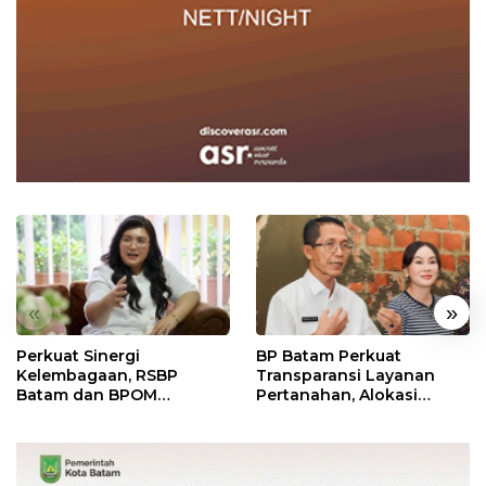
«
»
Perkuat Sinergi
BP Batam Perkuat
Kelembagaan, RSBP
Transparansi Layanan
Batam dan BPOM
Pertanahan, Alokasi
Pastikan Pelayanan dan
Tanah Reguler Segera
Ketersediaan Obat Aman
Hadir Melalui LMS