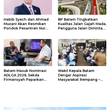
Habib Syech dan Ahmad
BP Batam Tingkatkan
Muzani Akan Resmikan
Kualitas Jalan Gajah Mada,
Pondok Pesantren Nur
Pengguna Jalan Diminta
Iman di Pulau Kasu, Iman
Ekstra Hati-hati
Sutiawan Cek Kesiapan
Batam Masuk Nominasi
Wakil Kepala Batam
ADLGA 2026, Sekda
Dengar Aspirasi
Firmansyah Paparkan
Masyarakat Rempang –
Transformasi Digital
Galang: Pastikan
Berbasis Data
Pembangunan Sekolah
Rakyat Berorientasi
Pengembangan Masa
Depan Pendidikan