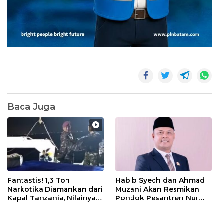
Baca Juga
Fantastis! 1,3 Ton
Habib Syech dan Ahmad
Narkotika Diamankan dari
Muzani Akan Resmikan
Kapal Tanzania, Nilainya
Pondok Pesantren Nur
Tembus Rp4,55 Triliun
Iman di Pulau Kasu, Iman
Sutiawan Cek Kesiapan