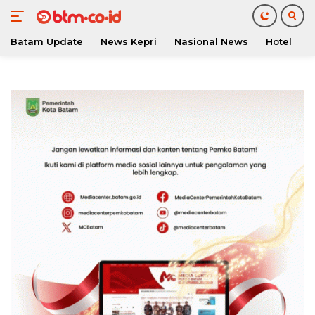
Batam Update
News Kepri
Nasional News
Hotel
O
Langsung
ke
konten