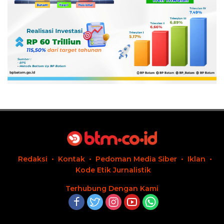
Redaksi
Kontak
Pedoman Media Siber
Iklan
Kode Etik Jurnalistik
Terhubung Dengan Kami