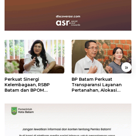
«
»
Perkuat Sinergi
BP Batam Perkuat
Kelembagaan, RSBP
Transparansi Layanan
Batam dan BPOM
Pertanahan, Alokasi
Pastikan Pelayanan dan
Tanah Reguler Segera
Ketersediaan Obat Aman
Hadir Melalui LMS