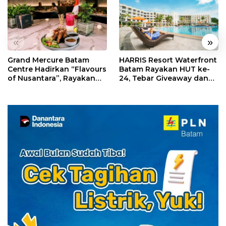
«
»
Grand Mercure Batam
HARRIS Resort Waterfront
Centre Hadirkan “Flavours
Batam Rayakan HUT ke-
of Nusantara”, Rayakan
24, Tebar Giveaway dan
HUT RI dengan Cita Rasa
Diskon Menginap 24%
Kuliner Indonesia