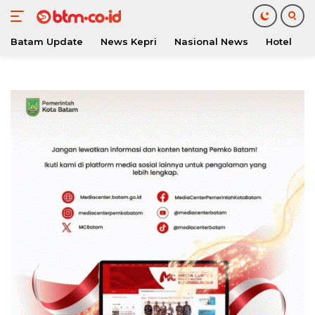
Batam Update
News Kepri
Nasional News
Hotel
O
Langsung
ke
konten