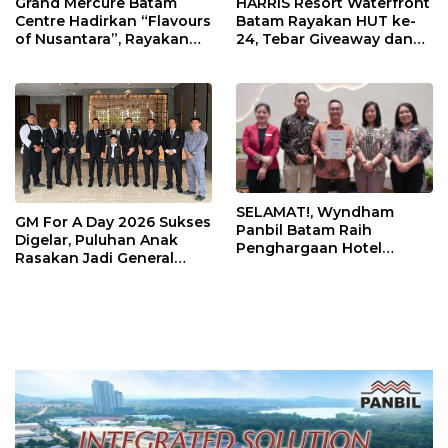
Grand Mercure Batam
HARRIS Resort Waterfront
Centre Hadirkan “Flavours
Batam Rayakan HUT ke-
of Nusantara”, Rayakan
24, Tebar Giveaway dan
HUT RI dengan Cita Rasa
Diskon Menginap 24%
Kuliner Indonesia
SELAMAT!, Wyndham
GM For A Day 2026 Sukses
Panbil Batam Raih
Digelar, Puluhan Anak
Penghargaan Hotel
Rasakan Jadi General
Premium Terbaik Versi
Manager Hotel Sehari
Trip.com