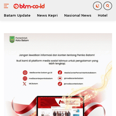
Batam Update
News Kepri
Nasional News
Hotel
O
Langsung
ke
konten