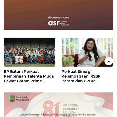
«
»
BP Batam Perkuat
Perkuat Sinergi
Pembinaan Talenta Muda
Kelembagaan, RSBP
Lewat Batam Prime
Batam dan BPOM
International Grassroot
Pastikan Pelayanan dan
Football Festival 2026
Ketersediaan Obat Aman