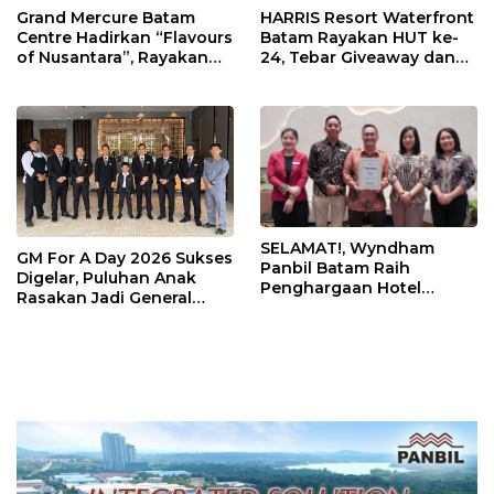
Grand Mercure Batam
HARRIS Resort Waterfront
Centre Hadirkan “Flavours
Batam Rayakan HUT ke-
of Nusantara”, Rayakan
24, Tebar Giveaway dan
HUT RI dengan Cita Rasa
Diskon Menginap 24%
Kuliner Indonesia
SELAMAT!, Wyndham
GM For A Day 2026 Sukses
Panbil Batam Raih
Digelar, Puluhan Anak
Penghargaan Hotel
Rasakan Jadi General
Premium Terbaik Versi
Manager Hotel Sehari
Trip.com