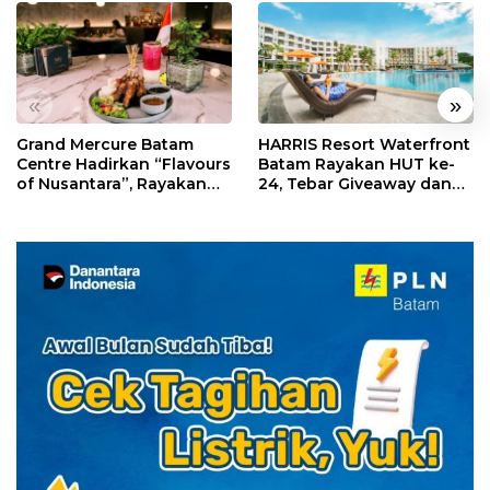
«
»
Grand Mercure Batam
HARRIS Resort Waterfront
Centre Hadirkan “Flavours
Batam Rayakan HUT ke-
of Nusantara”, Rayakan
24, Tebar Giveaway dan
HUT RI dengan Cita Rasa
Diskon Menginap 24%
Kuliner Indonesia