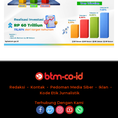
Redaksi
Kontak
Pedoman Media Siber
Iklan
Kode Etik Jurnalistik
Terhubung Dengan Kami