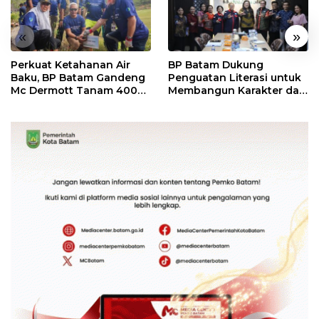
«
»
Perkuat Ketahanan Air
BP Batam Dukung
Baku, BP Batam Gandeng
Penguatan Literasi untuk
Mc Dermott Tanam 400
Membangun Karakter dan
Bambu Betung di
Kebhinekaan Bagi
Bendungan Sei Nongsa
Generasi Masa Depan