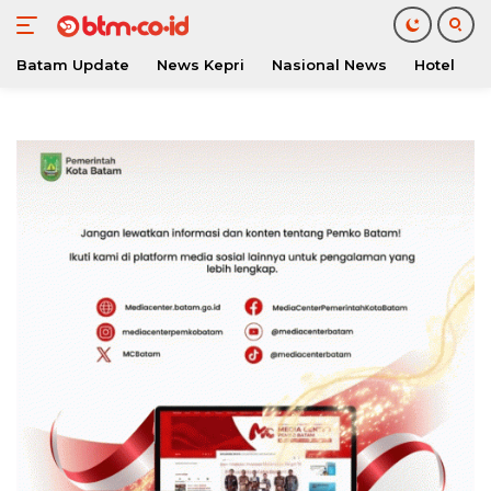
Batam Update
News Kepri
Nasional News
Hotel
O
Langsung
ke
konten