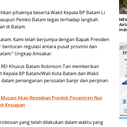
«
tikan pihaknya beserta Wakil Kepala BP Batam Li
 maupun Pemko Batam tegas terhadap langkah
NEW
Air
an di Batam.
Ind
5,2
Batam. Kami telah berjumpa dengan Bapak Presiden
Sem
 benturan regulasi antara pusat provinsi dan
Batam.” Ungkap Amsakar.
D REI Khusus Batam Robinson Tan memberikan
at Kepala BP Batam/Wali Kota Batam dan Wakil
 dalam penanganan persoalan banjir dan perijinan.
 Muzani Akan Resmikan Pondok Pesantren Nur
ek Kesiapan
erobosan yang telah dilakukan dalam waktu yang