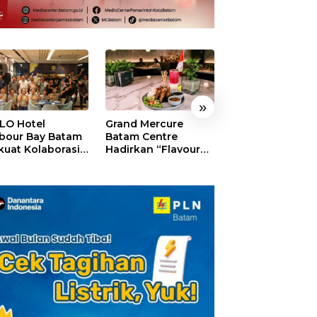
»
LO Hotel
Grand Mercure
HARRIS Resort
bour Bay Batam
Batam Centre
Waterfront Bat
kuat Kolaborasi
Hadirkan “Flavours
Rayakan HUT ke
gan Media
of Nusantara”,
Tebar Giveaway
alui YELLO
Rayakan HUT RI
Diskon Mengin
nect
dengan Cita Rasa
24%
Kuliner Indonesia