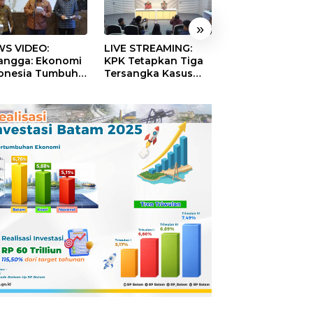
»
S VIDEO:
LIVE STREAMING:
TERBONGKAR!
langga: Ekonomi
KPK Tetapkan Tiga
Ratusan Rekeni
onesia Tumbuh
Tersangka Kasus
Virtual SPPG Fikt
9 Persen pada
Dugaan Korupsi
Diduga Terima 
ester II 2026
Digitalisasi SPBU
Rp311 Miliar, Ka
Pertamina
Dilaporkan ke
Kejaksaan