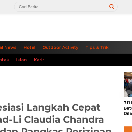
al News
Hotel
Outdoor Activity
Tips & Trik
ntak
Iklan
Karir
«
311
siasi Langkah Cepat
Bat
Dil
-Li Claudia Chandra
Tek
dan
 dan Pangkas Perizinan