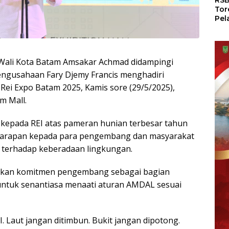
RSB
Tor
Pel
Dun
Dia
WS
Wali Kota Batam Amsakar Achmad didampingi
engusahaan Fary Djemy Francis menghadiri
i Expo Batam 2025, Kamis sore (29/5/2025),
m Mall.
kepada REI atas pameran hunian terbesar tahun
 harapan kepada para pengembang dan masyarakat
 terhadap keberadaan lingkungan.
kan komitmen pengembang sebagai bagian
m untuk senantiasa menaati aturan AMDAL sesuai
. Laut jangan ditimbun. Bukit jangan dipotong.