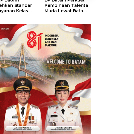
P Batam
BP Batam Perkuat
Perkuat Sinergi
ehkan Standar
Pembinaan Talenta
Kelembagaan, 
ayanan Kelas
Muda Lewat Batam
Batam dan BPO
ia, Raih
Prime International
Pastikan Pelay
mond Status dari
Grassroot Football
dan Ketersedia
O
Festival 2026
Obat Aman