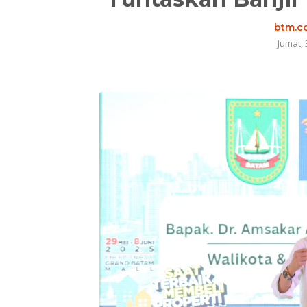
btm.co
Jumat, 