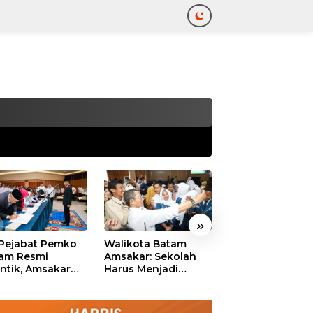
tutup
»
 Pejabat Pemko
Walikota Batam
Ekonomi Batam
am Resmi
Amsakar: Sekolah
Diproyeksikan
antik, Amsakar
Harus Menjadi
Tumbuh hingga 
ankan Integritas
Ruang Aman bagi
Persen, Pemko
 Pelayanan
Anak untuk Tumbuh
Naikkan Target
dan Berprestasi
Pendapatan Da