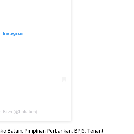
di Instagram
eh Bifza (@bpbatam)
emko Batam, Pimpinan Perbankan, BPJS, Tenant