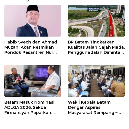
Habib Syech dan Ahmad
BP Batam Tingkatkan
Muzani Akan Resmikan
Kualitas Jalan Gajah Mada,
Pondok Pesantren Nur
Pengguna Jalan Diminta
Iman di Pulau Kasu, Iman
Ekstra Hati-hati
Sutiawan Cek Kesiapan
Batam Masuk Nominasi
Wakil Kepala Batam
ADLGA 2026, Sekda
Dengar Aspirasi
Firmansyah Paparkan
Masyarakat Rempang –
Transformasi Digital
Galang: Pastikan
Berbasis Data
Pembangunan Sekolah
Rakyat Berorientasi