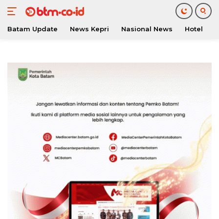
Batam Update
News Kepri
Nasional News
Hotel
O
Langsung
ke
konten