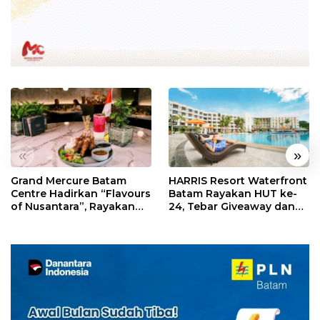
«
»
Grand Mercure Batam
HARRIS Resort Waterfront
Centre Hadirkan “Flavours
Batam Rayakan HUT ke-
of Nusantara”, Rayakan
24, Tebar Giveaway dan
HUT RI dengan Cita Rasa
Diskon Menginap 24%
Kuliner Indonesia