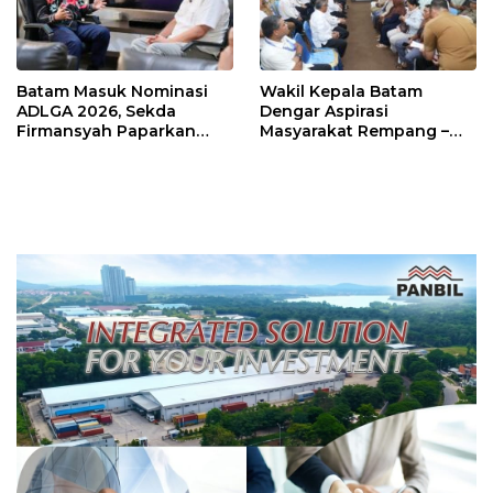
Batam Masuk Nominasi
Wakil Kepala Batam
ADLGA 2026, Sekda
Dengar Aspirasi
Firmansyah Paparkan
Masyarakat Rempang –
Transformasi Digital
Galang: Pastikan
Berbasis Data
Pembangunan Sekolah
Rakyat Berorientasi
Pengembangan Masa
Depan Pendidikan