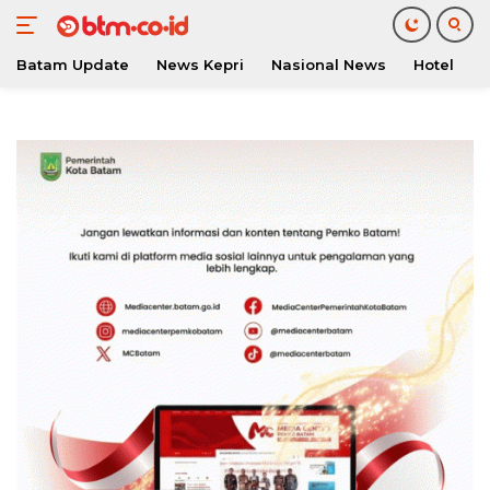
Batam Update
News Kepri
Nasional News
Hotel
O
Langsung
ke
konten