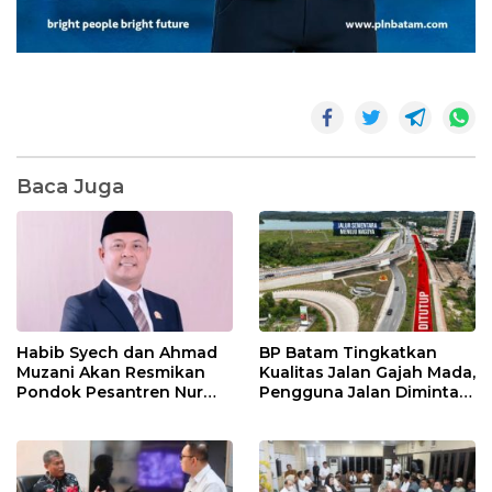
Baca Juga
Habib Syech dan Ahmad
BP Batam Tingkatkan
Muzani Akan Resmikan
Kualitas Jalan Gajah Mada,
Pondok Pesantren Nur
Pengguna Jalan Diminta
Iman di Pulau Kasu, Iman
Ekstra Hati-hati
Sutiawan Cek Kesiapan