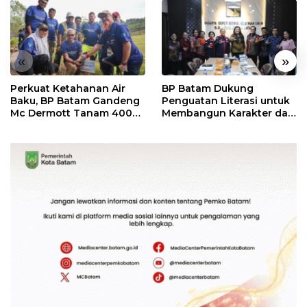
«
»
Perkuat Ketahanan Air
BP Batam Dukung
Baku, BP Batam Gandeng
Penguatan Literasi untuk
Mc Dermott Tanam 400
Membangun Karakter dan
Bambu Betung di
Kebhinekaan Bagi
Bendungan Sei Nongsa
Generasi Masa Depan