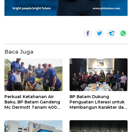
Baca Juga
Perkuat Ketahanan Air
BP Batam Dukung
Baku, BP Batam Gandeng
Penguatan Literasi untuk
Mc Dermott Tanam 400
Membangun Karakter dan
Bambu Betung di
Kebhinekaan Bagi
Bendungan Sei Nongsa
Generasi Masa Depan