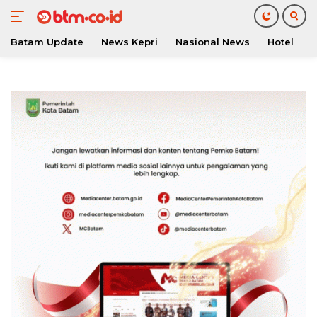
Batam Update
News Kepri
Nasional News
Hotel
O
Langsung
ke
konten