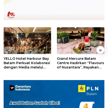
«
»
YELLO Hotel Harbour Bay
Grand Mercure Batam
Batam Perkuat Kolaborasi
Centre Hadirkan “Flavours
dengan Media melalui
of Nusantara”, Rayakan
YELLO Connect
HUT RI dengan Cita Rasa
Kuliner Indonesia