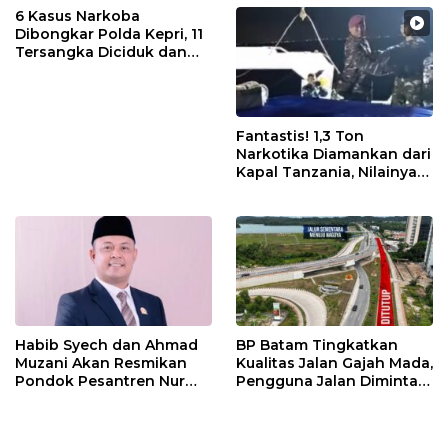
6 Kasus Narkoba
Dibongkar Polda Kepri, 11
Tersangka Diciduk dan
Sabu 402 Gram Disita
Fantastis! 1,3 Ton
Narkotika Diamankan dari
Kapal Tanzania, Nilainya
Tembus Rp4,55 Triliun
Habib Syech dan Ahmad
BP Batam Tingkatkan
Muzani Akan Resmikan
Kualitas Jalan Gajah Mada,
Pondok Pesantren Nur
Pengguna Jalan Diminta
Iman di Pulau Kasu, Iman
Ekstra Hati-hati
Sutiawan Cek Kesiapan