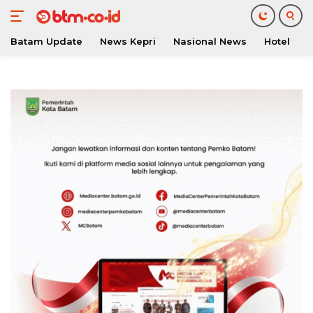
Batam Update
News Kepri
Nasional News
Hotel
O
Langsung
ke
konten