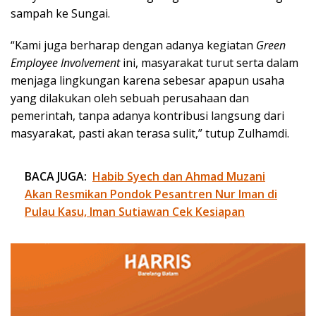
sampah ke Sungai.
“Kami juga berharap dengan adanya kegiatan
Green
Employee Involvement
ini, masyarakat turut serta dalam
menjaga lingkungan karena sebesar apapun usaha
yang dilakukan oleh sebuah perusahaan dan
pemerintah, tanpa adanya kontribusi langsung dari
masyarakat, pasti akan terasa sulit,” tutup Zulhamdi.
BACA JUGA:
Habib Syech dan Ahmad Muzani
Akan Resmikan Pondok Pesantren Nur Iman di
Pulau Kasu, Iman Sutiawan Cek Kesiapan