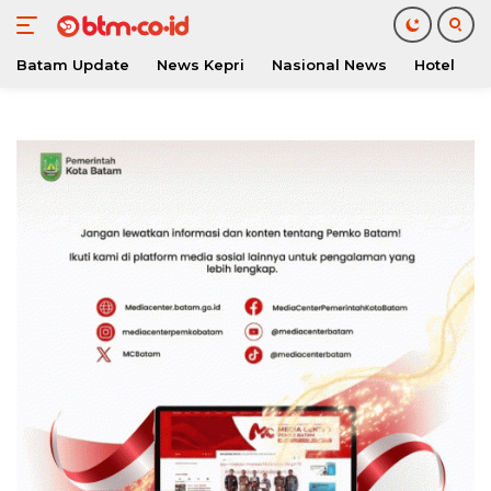
Batam Update
News Kepri
Nasional News
Hotel
O
Langsung
ke
konten