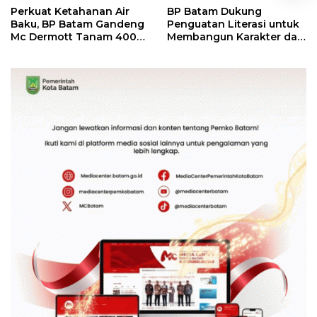
Perkuat Ketahanan Air
BP Batam Dukung
Baku, BP Batam Gandeng
Penguatan Literasi untuk
Mc Dermott Tanam 400
Membangun Karakter dan
Bambu Betung di
Kebhinekaan Bagi
Bendungan Sei Nongsa
Generasi Masa Depan