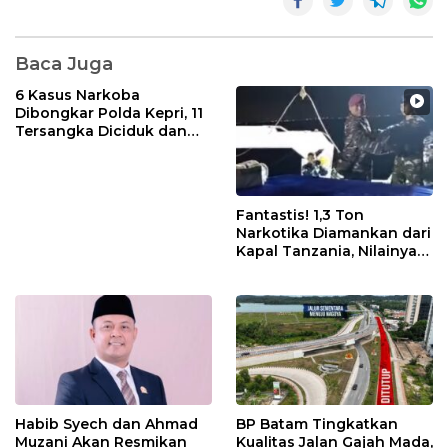
Baca Juga
6 Kasus Narkoba
Dibongkar Polda Kepri, 11
Tersangka Diciduk dan
Sabu 402 Gram Disita
Fantastis! 1,3 Ton
Narkotika Diamankan dari
Kapal Tanzania, Nilainya
Tembus Rp4,55 Triliun
Habib Syech dan Ahmad
BP Batam Tingkatkan
Muzani Akan Resmikan
Kualitas Jalan Gajah Mada,