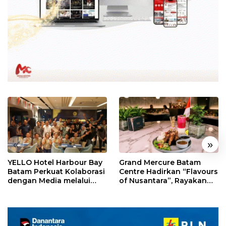
«
»
YELLO Hotel Harbour Bay
Grand Mercure Batam
Batam Perkuat Kolaborasi
Centre Hadirkan “Flavours
dengan Media melalui
of Nusantara”, Rayakan
YELLO Connect
HUT RI dengan Cita Rasa
Kuliner Indonesia