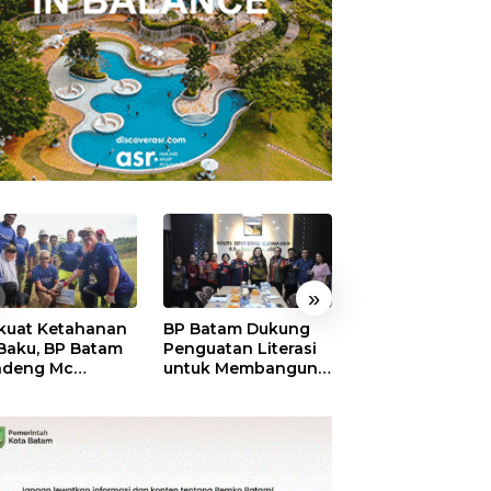
»
kuat Ketahanan
BP Batam Dukung
RSBP Batam
 Baku, BP Batam
Penguatan Literasi
Torehkan Stand
ndeng Mc
untuk Membangun
Pelayanan Kela
mott Tanam 400
Karakter dan
Dunia, Raih
bu Betung di
Kebhinekaan Bagi
Diamond Status 
dungan Sei
Generasi Masa
WSO
ngsa
Depan