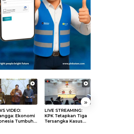
»
S VIDEO:
LIVE STREAMING:
TERBONGKAR!
langga: Ekonomi
KPK Tetapkan Tiga
Ratusan Rekeni
onesia Tumbuh
Tersangka Kasus
Virtual SPPG Fikt
9 Persen pada
Dugaan Korupsi
Diduga Terima 
ester II 2026
Digitalisasi SPBU
Rp311 Miliar, Ka