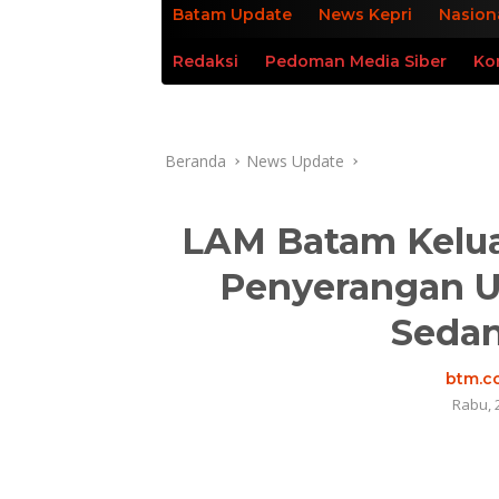
Batam Update
News Kepri
Nasion
Redaksi
Pedoman Media Siber
Ko
Beranda
News Update
LAM Batam Kelua
Penyerangan U
Seda
btm.co
Rabu, 