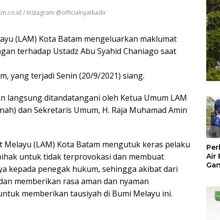
.co.id / Instagram @officialnyatkadir
ayu (LAM) Kota Batam mengeluarkan maklumat
angan terhadap Ustadz Abu Syahid Chaniago saat
, yang terjadi Senin (20/9/2021) siang.
an langsung ditandatangani oleh Ketua Umum LAM
manah) dan Sekretaris Umum, H. Raja Muhamad Amin
«
 Melayu (LAM) Kota Batam mengutuk keras pelaku
Per
pihak untuk tidak terprovokasi dan membuat
Air
Ga
ya kepada penegak hukum, sehingga akibat dari
Der
a dan memberikan rasa aman dan nyaman
Bam
Ben
untuk memberikan tausiyah di Bumi Melayu ini.
No