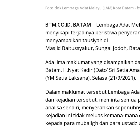
Foto dok Lembaga Adat Melayu (LAM) Kota Batam - btm
BTM.CO.ID, BATAM –
Lembaga Adat Mel
menyikapi terjadinya peristiwa penyer
menyampaikan tausiyah di
Masjid Baitussyakur, Sungai Jodoh, Batam
Ada lima maklumat yang disampaikan d
Batam, H.Nyat Kadir (Dato’ Sri Setia A
(YM Setia Laksana), Selasa (21/9/2021).
Dalam maklumat tersebut Lembaga Adat
dan kejadian tersebut, meminta semua 
analisa sendiri, menyerahkan sepenuhn
kejadian ini tidak meluas kemana-man
kepada para mubaligh dan para ustadz 