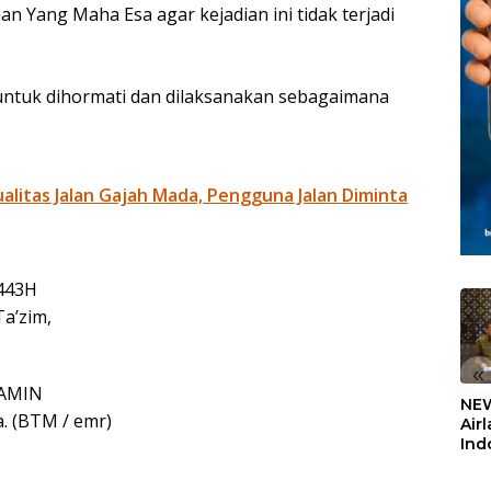
n Yang Maha Esa agar kejadian ini tidak terjadi
untuk dihormati dan dilaksanakan sebagaimana
litas Jalan Gajah Mada, Pengguna Jalan Diminta
1443H
a’zim,
«
 AMIN
NEW
a. (BTM / emr)
Air
Ind
5,2
Sem