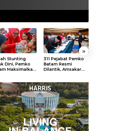
»
ah Stunting
311 Pejabat Pemko
Walikota Batam
ak Dini, Pemko
Batam Resmi
Amsakar: Sekol
am Maksimalkan
Dilantik, Amsakar
Harus Menjadi
an Posyandu
Tekankan Integritas
Ruang Aman ba
dan Pelayanan
Anak untuk Tu
dan Berprestasi