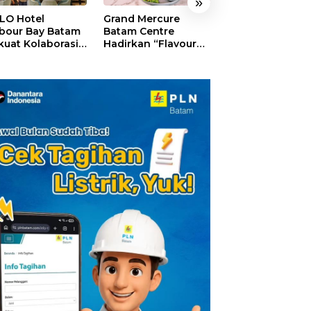
»
LO Hotel
Grand Mercure
HARRIS Resort
bour Bay Batam
Batam Centre
Waterfront Bat
kuat Kolaborasi
Hadirkan “Flavours
Rayakan HUT ke
gan Media
of Nusantara”,
Tebar Giveaway
alui YELLO
Rayakan HUT RI
Diskon Mengin
nect
dengan Cita Rasa
24%
Kuliner Indonesia