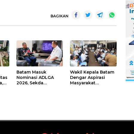
BAGIKAN
Batam Masuk
Wakil Kepala Batam
itas
Nominasi ADLGA
Dengar Aspirasi
a,
2026, Sekda
Masyarakat
Firmansyah
Rempang – Galang:
ati-
Paparkan
Pastikan
Transformasi Digital
Pembangunan
Berbasis Data
Sekolah Rakyat
Berorientasi
Pengembangan
Masa Depan
Pendidikan