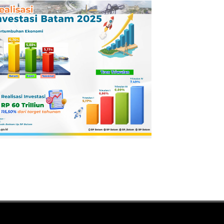
Pertamina
Dilaporkan ke
Kejaksaan