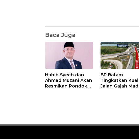
Baca Juga
Habib Syech dan
BP Batam
Ahmad Muzani Akan
Tingkatkan Kual
Resmikan Pondok
Jalan Gajah Mad
Pesantren Nur Iman
Pengguna Jalan
di Pulau Kasu, Iman
Diminta Ekstra H
Sutiawan Cek
hati
Kesiapan