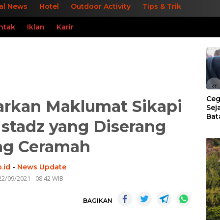
al News
Hotel
Outdoor Activity
Tips & Trik
ntak
Iklan
Karir
«
Ceg
rkan Maklumat Sikapi
Sej
Bat
stadz yang Diserang
Per
ng Ceramah
.id
-
News Update
22/09/2021 - 08:42 WIB
BAGIKAN