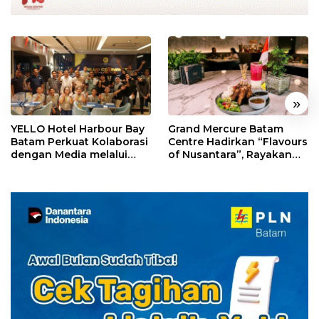
«
»
YELLO Hotel Harbour Bay
Grand Mercure Batam
Batam Perkuat Kolaborasi
Centre Hadirkan “Flavours
dengan Media melalui
of Nusantara”, Rayakan
YELLO Connect
HUT RI dengan Cita Rasa
Kuliner Indonesia