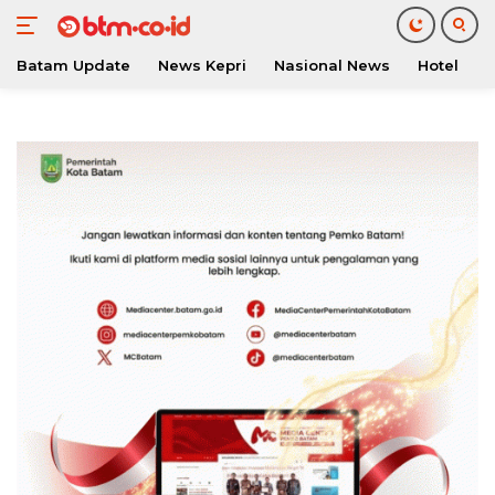
Batam Update
News Kepri
Nasional News
Hotel
O
Langsung
ke
konten