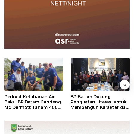
«
»
Perkuat Ketahanan Air
BP Batam Dukung
Baku, BP Batam Gandeng
Penguatan Literasi untuk
Mc Dermott Tanam 400
Membangun Karakter dan
Bambu Betung di
Kebhinekaan Bagi
Bendungan Sei Nongsa
Generasi Masa Depan