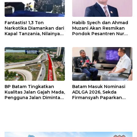
Fantastis! 1,3 Ton
Habib Syech dan Ahmad
Narkotika Diamankan dari
Muzani Akan Resmikan
Kapal Tanzania, Nilainya
Pondok Pesantren Nur
Tembus Rp4,55 Triliun
Iman di Pulau Kasu, Iman
Sutiawan Cek Kesiapan
BP Batam Tingkatkan
Batam Masuk Nominasi
Kualitas Jalan Gajah Mada,
ADLGA 2026, Sekda
Pengguna Jalan Diminta
Firmansyah Paparkan
Ekstra Hati-hati
Transformasi Digital
Berbasis Data