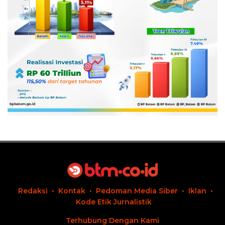
Redaksi
Kontak
Pedoman Media Siber
Iklan
Kode Etik Jurnalistik
Terhubung Dengan Kami