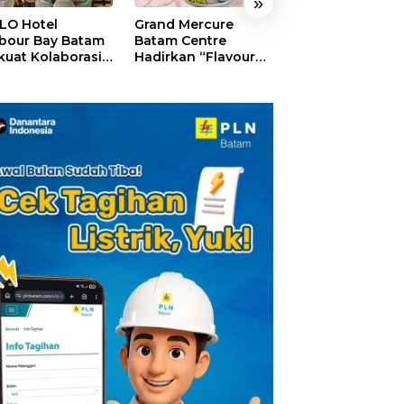
»
LO Hotel
Grand Mercure
HARRIS Resort
bour Bay Batam
Batam Centre
Waterfront Bat
kuat Kolaborasi
Hadirkan “Flavours
Rayakan HUT ke
gan Media
of Nusantara”,
Tebar Giveaway
alui YELLO
Rayakan HUT RI
Diskon Mengin
nect
dengan Cita Rasa
24%
Kuliner Indonesia