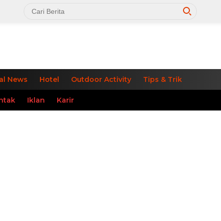
al News
Hotel
Outdoor Activity
Tips & Trik
ntak
Iklan
Karir