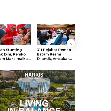
»
ah Stunting
311 Pejabat Pemko
Walikota Batam
ak Dini, Pemko
Batam Resmi
Amsakar: Sekol
am Maksimalkan
Dilantik, Amsakar
Harus Menjadi
an Posyandu
Tekankan Integritas
Ruang Aman ba
dan Pelayanan
Anak untuk Tu
dan Berprestasi