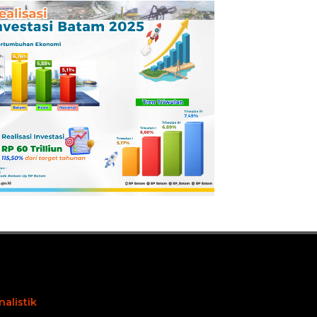
Pertamina
Dilaporkan ke
Kejaksaan
nalistik