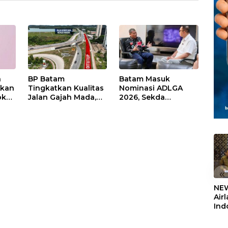
n
BP Batam
Batam Masuk
Akan
Tingkatkan Kualitas
Nominasi ADLGA
ok
Jalan Gajah Mada,
2026, Sekda
man
Pengguna Jalan
Firmansyah
man
Diminta Ekstra Hati-
Paparkan
hati
Transformasi Digital
Berbasis Data
«
NEW
Air
Ind
5,2
Sem