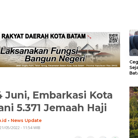
«
Ceg
Sej
Bat
Per
 Juni, Embarkasi Kota
ni 5.371 Jemaah Haji
.id
-
News Update
21/05/2022 - 11:54 WIB