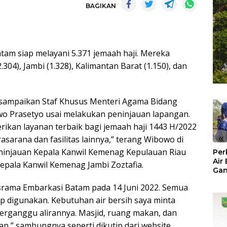
BAGIKAN
am siap melayani 5.371 jemaah haji. Mereka
2.304), Jambi (1.328), Kalimantan Barat (1.150), dan
isampaikan Staf Khusus Menteri Agama Bidang
o Prasetyo usai melakukan peninjauan lapangan.
ikan layanan terbaik bagi jemaah haji 1443 H/2022
«
arana dan fasilitas lainnya,” terang Wibowo di
peninjauan Kepala Kanwil Kemenag Kepulauan Riau
Per
Air
epala Kanwil Kemenag Jambi Zoztafia.
Ga
Der
asrama Embarkasi Batam pada 14 Juni 2022. Semua
Bam
Ben
p digunakan. Kebutuhan air bersih saya minta
No
terganggu alirannya. Masjid, ruang makan, dan
an,” sambungnya seperti dikutip dari website