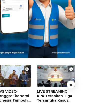
»
S VIDEO:
LIVE STREAMING:
TERBONGKAR!
langga: Ekonomi
KPK Tetapkan Tiga
Ratusan Rekeni
onesia Tumbuh
Tersangka Kasus
Virtual SPPG Fikt
9 Persen pada
Dugaan Korupsi
Diduga Terima 
ester II 2026
Digitalisasi SPBU
Rp311 Miliar, Ka