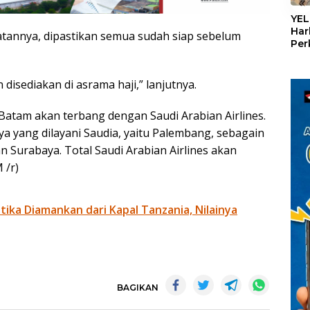
«
YEL
Har
latannya, dipastikan semua sudah siap sebelum
Per
den
mel
Con
disediakan di asrama haji,” lanjutnya.
Batam akan terbang dengan Saudi Arabian Airlines.
nya yang dilayani Saudia, yaitu Palembang, sebagain
n Surabaya. Total Saudi Arabian Airlines akan
 /r)
otika Diamankan dari Kapal Tanzania, Nilainya
BAGIKAN