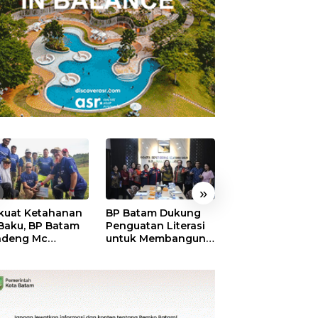
»
kuat Ketahanan
BP Batam Dukung
RSBP Batam
 Baku, BP Batam
Penguatan Literasi
Torehkan Stand
ndeng Mc
untuk Membangun
Pelayanan Kela
mott Tanam 400
Karakter dan
Dunia, Raih
bu Betung di
Kebhinekaan Bagi
Diamond Status 
dungan Sei
Generasi Masa
WSO
ngsa
Depan