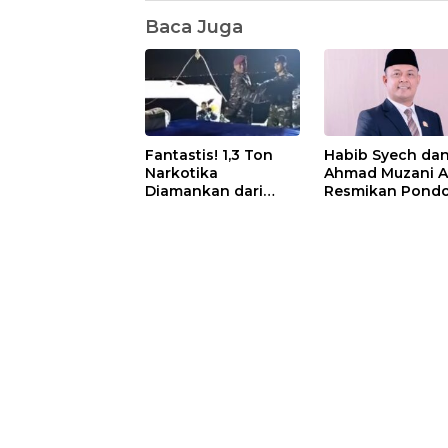
Baca Juga
Fantastis! 1,3 Ton
Habib Syech da
Narkotika
Ahmad Muzani 
Diamankan dari
Resmikan Pond
Kapal Tanzania,
Pesantren Nur I
Nilainya Tembus
di Pulau Kasu, I
Rp4,55 Triliun
Sutiawan Cek
Kesiapan