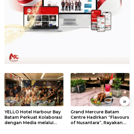
«
»
YELLO Hotel Harbour Bay
Grand Mercure Batam
Batam Perkuat Kolaborasi
Centre Hadirkan “Flavours
dengan Media melalui
of Nusantara”, Rayakan
YELLO Connect
HUT RI dengan Cita Rasa
Kuliner Indonesia