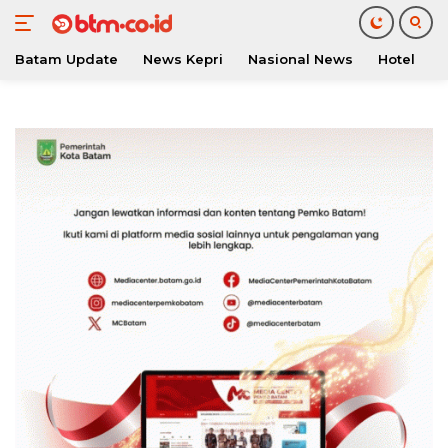
Batam Update
News Kepri
Nasional News
Hotel
O
Langsung
ke
konten