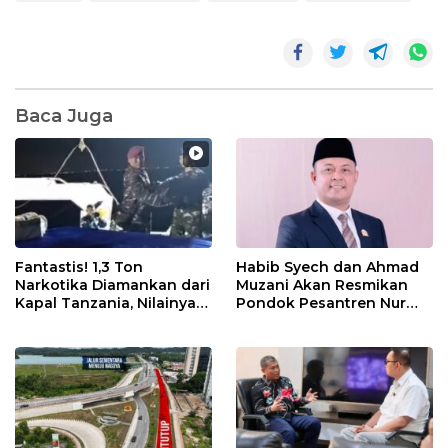
Baca Juga
Fantastis! 1,3 Ton
Habib Syech dan Ahmad
Narkotika Diamankan dari
Muzani Akan Resmikan
Kapal Tanzania, Nilainya
Pondok Pesantren Nur
Tembus Rp4,55 Triliun
Iman di Pulau Kasu, Iman
Sutiawan Cek Kesiapan