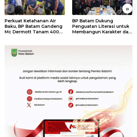
«
»
Perkuat Ketahanan Air
BP Batam Dukung
Baku, BP Batam Gandeng
Penguatan Literasi untuk
Mc Dermott Tanam 400
Membangun Karakter dan
Bambu Betung di
Kebhinekaan Bagi
Bendungan Sei Nongsa
Generasi Masa Depan