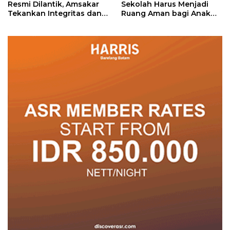
Resmi Dilantik, Amsakar
Sekolah Harus Menjadi
Tekankan Integritas dan
Ruang Aman bagi Anak
Pelayanan
untuk Tumbuh dan
Berprestasi