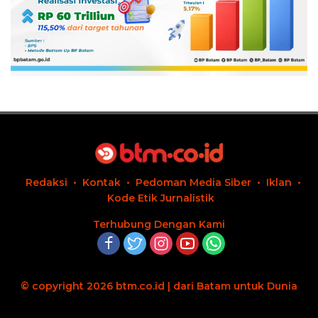
Redaksi
Kontak
Pedoman Media Siber
Iklan
Kode Etik Jurnalistik
Terhubung Dengan Kami
© copyright 2026 btm.co.id | dari Batam untuk Dunia