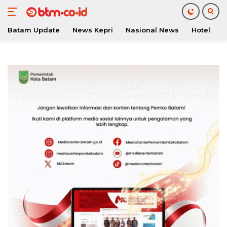
Batam Update
News Kepri
Nasional News
Hotel
O
Langsung
ke
konten