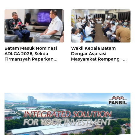
Iman di Pulau Kasu, Iman
Ekstra Hati-hati
Sutiawan Cek Kesiapan
Batam Masuk Nominasi
Wakil Kepala Batam
ADLGA 2026, Sekda
Dengar Aspirasi
Firmansyah Paparkan
Masyarakat Rempang –
Transformasi Digital
Galang: Pastikan
Berbasis Data
Pembangunan Sekolah
Rakyat Berorientasi
Pengembangan Masa
Depan Pendidikan