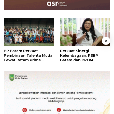
«
»
BP Batam Perkuat
Perkuat Sinergi
Pembinaan Talenta Muda
Kelembagaan, RSBP
Lewat Batam Prime
Batam dan BPOM
International Grassroot
Pastikan Pelayanan dan
Football Festival 2026
Ketersediaan Obat Aman