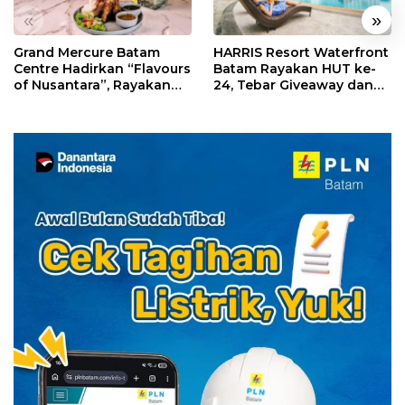
«
»
Grand Mercure Batam
HARRIS Resort Waterfront
Centre Hadirkan “Flavours
Batam Rayakan HUT ke-
of Nusantara”, Rayakan
24, Tebar Giveaway dan
HUT RI dengan Cita Rasa
Diskon Menginap 24%
Kuliner Indonesia