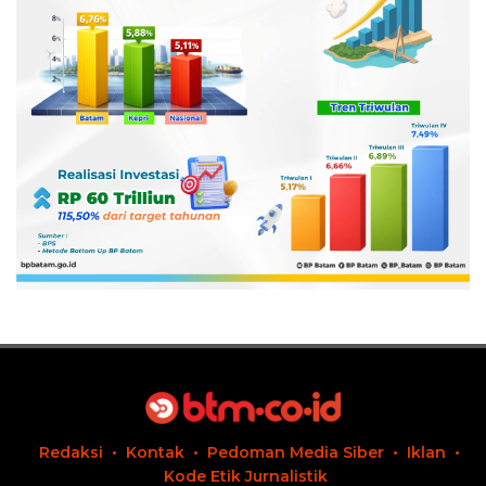
Redaksi
Kontak
Pedoman Media Siber
Iklan
Kode Etik Jurnalistik