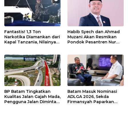
Fantastis! 1,3 Ton
Habib Syech dan Ahmad
Narkotika Diamankan dari
Muzani Akan Resmikan
Kapal Tanzania, Nilainya
Pondok Pesantren Nur
Tembus Rp4,55 Triliun
Iman di Pulau Kasu, Iman
Sutiawan Cek Kesiapan
BP Batam Tingkatkan
Batam Masuk Nominasi
Kualitas Jalan Gajah Mada,
ADLGA 2026, Sekda
Pengguna Jalan Diminta
Firmansyah Paparkan
Ekstra Hati-hati
Transformasi Digital
Berbasis Data