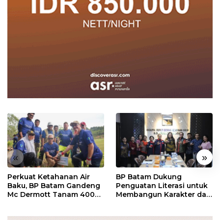
«
»
Perkuat Ketahanan Air
BP Batam Dukung
Baku, BP Batam Gandeng
Penguatan Literasi untuk
Mc Dermott Tanam 400
Membangun Karakter dan
Bambu Betung di
Kebhinekaan Bagi
Bendungan Sei Nongsa
Generasi Masa Depan