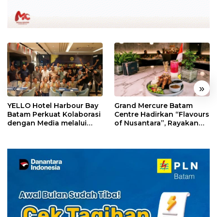
«
»
YELLO Hotel Harbour Bay
Grand Mercure Batam
Batam Perkuat Kolaborasi
Centre Hadirkan “Flavours
dengan Media melalui
of Nusantara”, Rayakan
YELLO Connect
HUT RI dengan Cita Rasa
Kuliner Indonesia