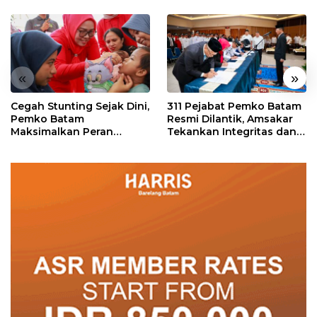
«
»
Cegah Stunting Sejak Dini,
311 Pejabat Pemko Batam
Pemko Batam
Resmi Dilantik, Amsakar
Maksimalkan Peran
Tekankan Integritas dan
Posyandu
Pelayanan