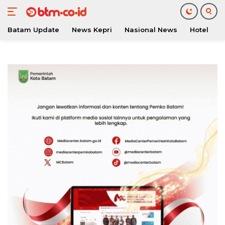
Batam Update
News Kepri
Nasional News
Hotel
O
Langsung
ke
konten