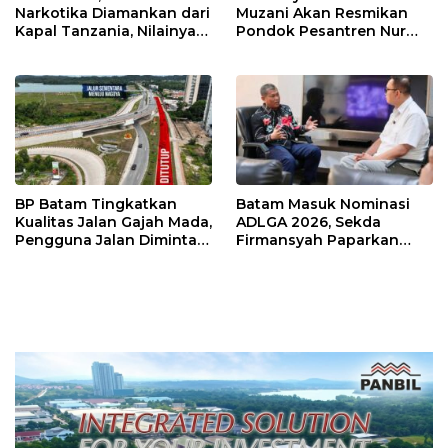
Narkotika Diamankan dari
Muzani Akan Resmikan
Kapal Tanzania, Nilainya
Pondok Pesantren Nur
Tembus Rp4,55 Triliun
Iman di Pulau Kasu, Iman
Sutiawan Cek Kesiapan
BP Batam Tingkatkan
Batam Masuk Nominasi
Kualitas Jalan Gajah Mada,
ADLGA 2026, Sekda
Pengguna Jalan Diminta
Firmansyah Paparkan
Ekstra Hati-hati
Transformasi Digital
Berbasis Data