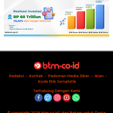
Redaksi
Kontak
Pedoman Media Siber
Iklan
Kode Etik Jurnalistik
Terhubung Dengan Kami
© copyright 2026 btm.co.id | dari Batam untuk Dunia