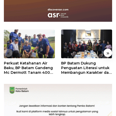
«
»
Perkuat Ketahanan Air
BP Batam Dukung
Baku, BP Batam Gandeng
Penguatan Literasi untuk
Mc Dermott Tanam 400
Membangun Karakter dan
Bambu Betung di
Kebhinekaan Bagi
Bendungan Sei Nongsa
Generasi Masa Depan