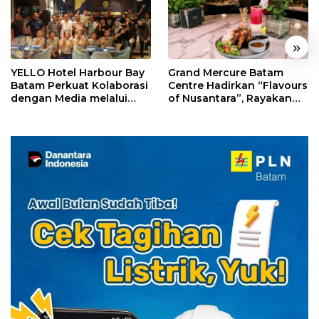
«
»
YELLO Hotel Harbour Bay
Grand Mercure Batam
Batam Perkuat Kolaborasi
Centre Hadirkan “Flavours
dengan Media melalui
of Nusantara”, Rayakan
YELLO Connect
HUT RI dengan Cita Rasa
Kuliner Indonesia