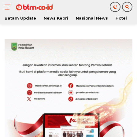
Batam Update
News Kepri
Nasional News
Hotel
O
Langsung
ke
konten