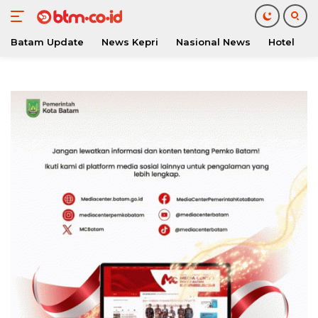
Batam Update
News Kepri
Nasional News
Hotel
O
Langsung
ke
konten