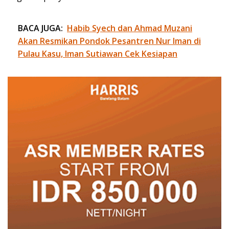
BACA JUGA:
Habib Syech dan Ahmad Muzani
Akan Resmikan Pondok Pesantren Nur Iman di
Pulau Kasu, Iman Sutiawan Cek Kesiapan