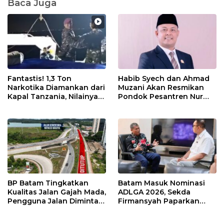
Baca Juga
Fantastis! 1,3 Ton
Habib Syech dan Ahmad
Narkotika Diamankan dari
Muzani Akan Resmikan
Kapal Tanzania, Nilainya
Pondok Pesantren Nur
Tembus Rp4,55 Triliun
Iman di Pulau Kasu, Iman
Sutiawan Cek Kesiapan
BP Batam Tingkatkan
Batam Masuk Nominasi
Kualitas Jalan Gajah Mada,
ADLGA 2026, Sekda
Pengguna Jalan Diminta
Firmansyah Paparkan
Ekstra Hati-hati
Transformasi Digital
Berbasis Data