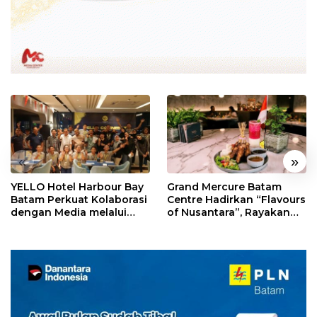
«
»
YELLO Hotel Harbour Bay
Grand Mercure Batam
Batam Perkuat Kolaborasi
Centre Hadirkan “Flavours
dengan Media melalui
of Nusantara”, Rayakan
YELLO Connect
HUT RI dengan Cita Rasa
Kuliner Indonesia