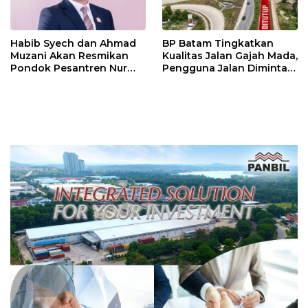
Habib Syech dan Ahmad
BP Batam Tingkatkan
Muzani Akan Resmikan
Kualitas Jalan Gajah Mada,
Pondok Pesantren Nur
Pengguna Jalan Diminta
Iman di Pulau Kasu, Iman
Ekstra Hati-hati
Sutiawan Cek Kesiapan