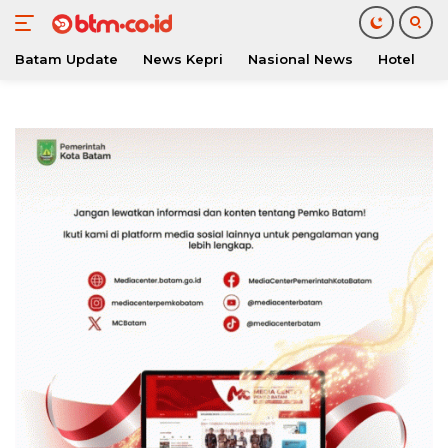
Batam Update
News Kepri
Nasional News
Hotel
O
Langsung
ke
konten