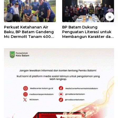
«
»
Perkuat Ketahanan Air
BP Batam Dukung
Baku, BP Batam Gandeng
Penguatan Literasi untuk
Mc Dermott Tanam 400
Membangun Karakter dan
Bambu Betung di
Kebhinekaan Bagi
Bendungan Sei Nongsa
Generasi Masa Depan