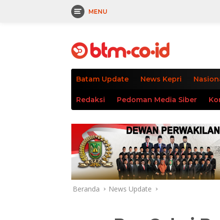
MENU
Langsung
tutup
ke
konten
Batam Update
News Kepri
Nasion
Redaksi
Pedoman Media Siber
Ko
Beranda
News Update