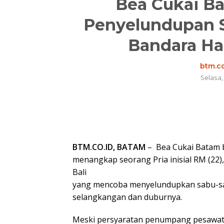
Bea Cukai B
Penyelundupan S
Bandara H
btm.co
Selasa,
BTM.CO.ID, BATAM
– Bea Cukai Batam 
menangkap seorang Pria inisial RM (22
Bali
yang mencoba menyelundupkan sabu-s
selangkangan dan duburnya.
Meski persyaratan penumpang pesawat