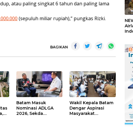
up, atau paling singkat 6 tahun dan paling lama
«
.000.000
(sepuluh miliar rupiah),” pungkas Rizki.
NEW
Air
Ind
5,2
Sem
BAGIKAN
Batam Masuk
Wakil Kepala Batam
itas
Nominasi ADLGA
Dengar Aspirasi
a,
2026, Sekda
Masyarakat
Firmansyah
Rempang – Galang:
ati-
Paparkan
Pastikan
Transformasi Digital
Pembangunan