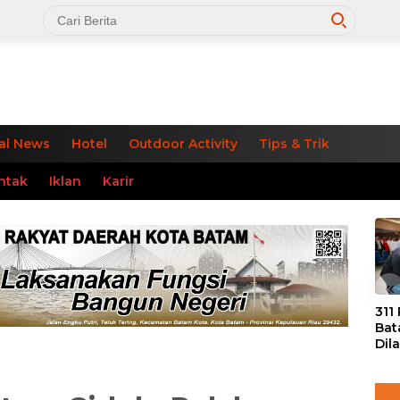
al News
Hotel
Outdoor Activity
Tips & Trik
ntak
Iklan
Karir
«
311
Bat
Dil
Tek
dan