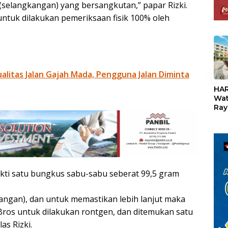
(selangkangan) yang bersangkutan,” papar Rizki.
untuk dilakukan pemeriksaan fisik 100% oleh
litas Jalan Gajah Mada, Pengguna Jalan Diminta
«
HAR
Wat
Ray
Teb
Dis
24
kti satu bungkus sabu-sabu seberat 99,5 gram
angan), dan untuk memastikan lebih lanjut maka
Bros untuk dilakukan rontgen, dan ditemukan satu
as Rizki.