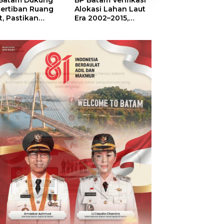
Batam Dukung
BP Batam Verifikasi
Sekolah Terinte
ertiban Ruang
Alokasi Lahan Laut
Merah Putih,
t, Pastikan
Era 2002–2015,
Menumbuhkan
anfaatan Sesuai
Amsakar: Tata
Mimpi di Tanah
ran
Ulang Demi
Rempang-Gala
Kepastian Hukum
dan Investasi