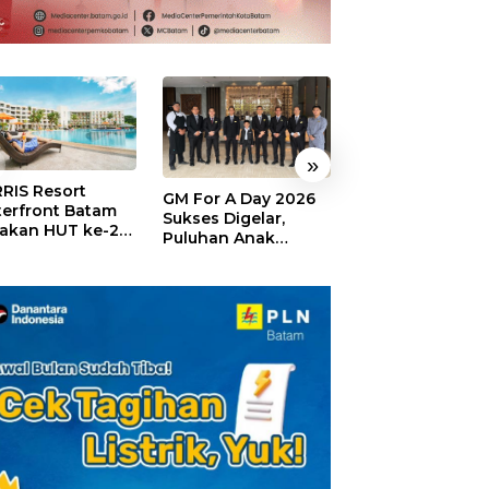
»
RIS Resort
SELAMAT!,
GM For A Day 2026
erfront Batam
Wyndham Panbi
Sukses Digelar,
akan HUT ke-24,
Batam Raih
Puluhan Anak
ar Giveaway dan
Penghargaan Ho
Rasakan Jadi
kon Menginap
Premium Terbai
General Manager
%
Versi Trip.com
Hotel Sehari