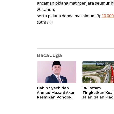
ancaman pidana mati/penjara seumur hid
20 tahun,
serta pidana denda maksimum Rp
10.000
(Btm / r)
Baca Juga
Habib Syech dan
BP Batam
Ahmad Muzani Akan
Tingkatkan Kual
Resmikan Pondok
Jalan Gajah Mad
Pesantren Nur Iman
Pengguna Jalan
di Pulau Kasu, Iman
Diminta Ekstra H
Sutiawan Cek
hati