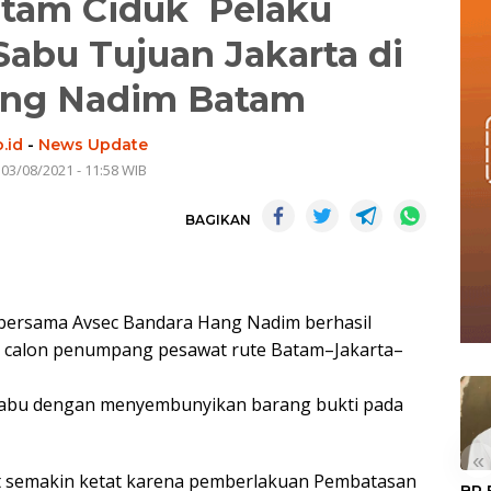
atam Ciduk Pelaku
abu Tujuan Jakarta di
ang Nadim Batam
.id
-
News Update
 03/08/2021 - 11:58 WIB
BAGIKAN
bersama Avsec Bandara Hang Nadim berhasil
), calon penumpang pesawat rute Batam–Jakarta–
abu dengan menyembunyikan barang bukti pada
«
 semakin ketat karena pemberlakuan Pembatasan