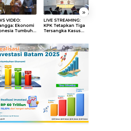
»
S VIDEO:
LIVE STREAMING:
TERBONGKAR!
langga: Ekonomi
KPK Tetapkan Tiga
Ratusan Rekeni
onesia Tumbuh
Tersangka Kasus
Virtual SPPG Fikt
9 Persen pada
Dugaan Korupsi
Diduga Terima 
ester II 2026
Digitalisasi SPBU
Rp311 Miliar, Ka
Pertamina
Dilaporkan ke
Kejaksaan