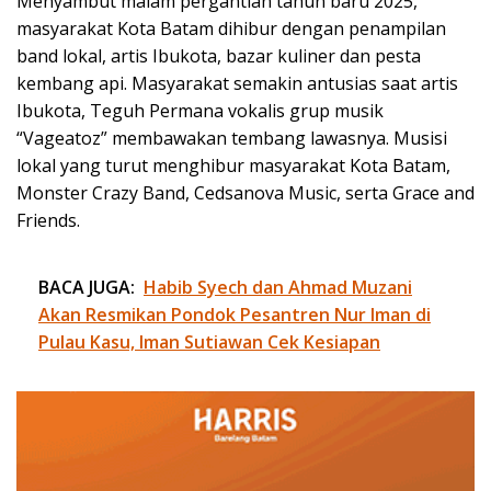
Menyambut malam pergantian tahun baru 2025,
masyarakat Kota Batam dihibur dengan penampilan
band lokal, artis Ibukota, bazar kuliner dan pesta
kembang api. Masyarakat semakin antusias saat artis
Ibukota, Teguh Permana vokalis grup musik
“Vageatoz” membawakan tembang lawasnya. Musisi
lokal yang turut menghibur masyarakat Kota Batam,
Monster Crazy Band, Cedsanova Music, serta Grace and
Friends.
BACA JUGA:
Habib Syech dan Ahmad Muzani
Akan Resmikan Pondok Pesantren Nur Iman di
Pulau Kasu, Iman Sutiawan Cek Kesiapan