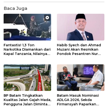
Baca Juga
Fantastis! 1,3 Ton
Habib Syech dan Ahmad
Narkotika Diamankan dari
Muzani Akan Resmikan
Kapal Tanzania, Nilainya
Pondok Pesantren Nur
Tembus Rp4,55 Triliun
Iman di Pulau Kasu, Iman
Sutiawan Cek Kesiapan
BP Batam Tingkatkan
Batam Masuk Nominasi
Kualitas Jalan Gajah Mada,
ADLGA 2026, Sekda
Pengguna Jalan Diminta
Firmansyah Paparkan