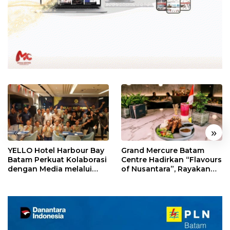
«
»
YELLO Hotel Harbour Bay
Grand Mercure Batam
Batam Perkuat Kolaborasi
Centre Hadirkan “Flavours
dengan Media melalui
of Nusantara”, Rayakan
YELLO Connect
HUT RI dengan Cita Rasa
Kuliner Indonesia