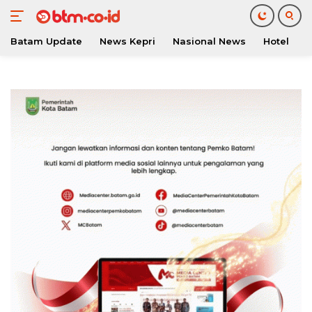
Batam Update
News Kepri
Nasional News
Hotel
O
Langsung
ke
konten